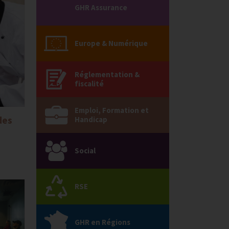
GHR Assurance
Europe & Numérique
Réglementation &
fiscalité
Emploi, Formation et
des
Handicap
Social
RSE
GHR en Régions