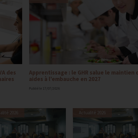
VA des
Apprentissage : le GHR salue le maintien 
naires
aides à l’embauche en 2027
Publié le
17/07/2026
alité 2026
Actualité 2026