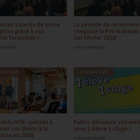
z les salariés de votre
La période de reconvers
prise grâce à vos
remplace la Pro-A depuis
ts formation !
1er février 2026
10/06/2026
Publié le
04/06/2026
alité 2026
Actualité 2026
eants HCR : pensez à
Faites découvrir vos mét
iser vos droits à la
avec 1 élève 1 stage !
tion en 2026
Publié le
28/05/2026