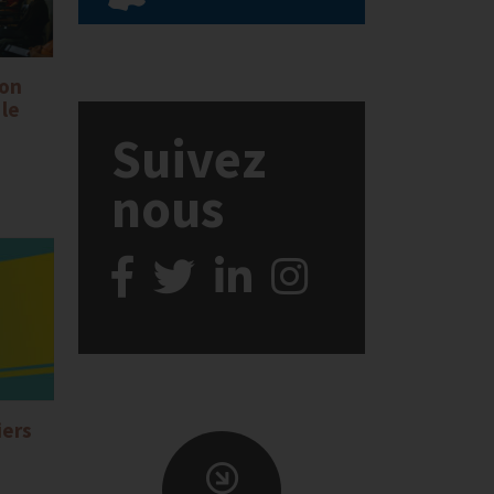
ion
 le
Suivez
nous
iers