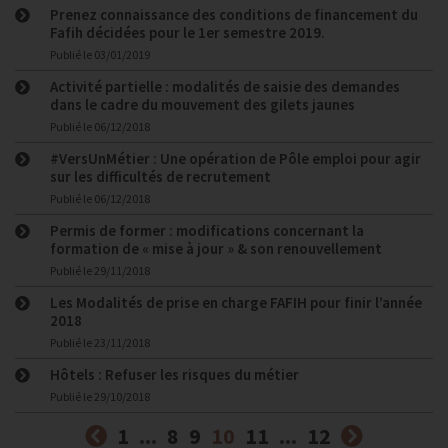
Prenez connaissance des conditions de financement du
Fafih décidées pour le 1er semestre 2019.
Publié le
03/01/2019
Activité partielle : modalités de saisie des demandes
dans le cadre du mouvement des gilets jaunes
Publié le
06/12/2018
#VersUnMétier : Une opération de Pôle emploi pour agir
sur les difficultés de recrutement
Publié le
06/12/2018
Permis de former : modifications concernant la
formation de « mise à jour » & son renouvellement
Publié le
29/11/2018
Les Modalités de prise en charge FAFIH pour finir l’année
2018
Publié le
23/11/2018
Hôtels : Refuser les risques du métier
Publié le
29/10/2018
Précédent
(courante)
Suivant
1
...
8
9
10
11
...
12