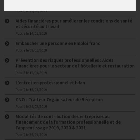
Lancement POEC - EMPLOI - GNI 2019
Publié le
15/05/2019
Aides financières pour améliorer les conditions de santé
et sécurité au travail
Publié le
14/05/2019
Embaucher une personne en Emploi franc
Publié le
09/05/2019
Prévention des risques professionnelles : Aides
financières pour le secteur de l’hôtellerie et restauration
Publié le
15/03/2019
L’entretien professionnel et bilan
Publié le
15/03/2019
CNO - Traiteur Organisateur de Réception
Publié le
24/02/2019
Modalités de contribution des entreprises au
financement de la formation professionnelle et de
l’apprentissage 2019, 2020 & 2021
Publié le
25/01/2019