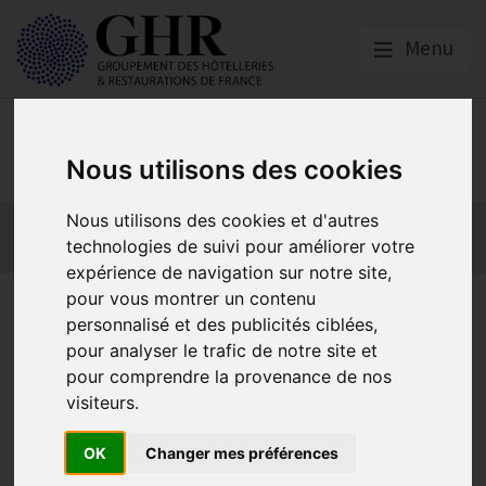
Menu
Emploi, Formation et
Handicap
Nous utilisons des cookies
Nous utilisons des cookies et d'autres
Actualité 2026
Nos Métiers
Offres d’Emploi
technologies de suivi pour améliorer votre
Formation
Mission Handicap
expérience de navigation sur notre site,
Actualité 2026
pour vous montrer un contenu
personnalisé et des publicités ciblées,
pour analyser le trafic de notre site et
pour comprendre la provenance de nos
Lancement POEC - EMPLOI - GNI 2019
visiteurs.
Publié le
28/05/2019
Mise en place du Document Unique
OK
Changer mes préférences
Publié le
17/05/2019