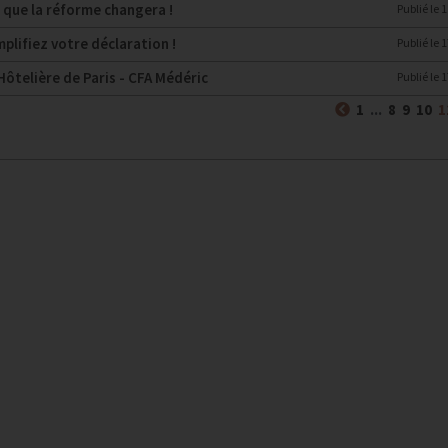
 que la réforme changera !
Publié le
1
mplifiez votre déclaration !
Publié le
1
Hôtelière de Paris - CFA Médéric
Publié le
1
Précédent
1
...
8
9
10
1