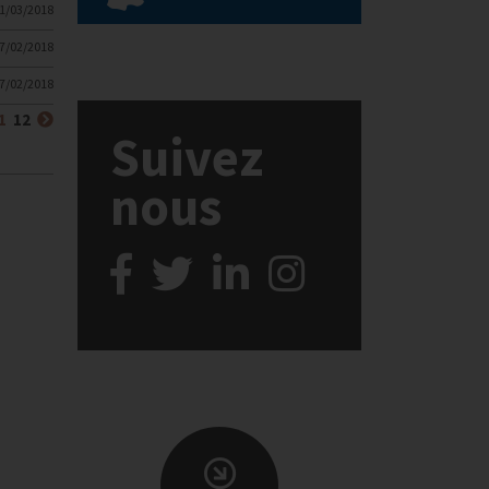
1/03/2018
7/02/2018
7/02/2018
(courante)
Suivant
1
12
Suivez
nous