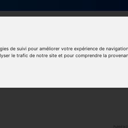
Qui sommes-nous ?
Services & actions
gies de suivi pour améliorer votre expérience de navigatio
lyser le trafic de notre site et pour comprendre la provenan
ormation et Handicap
Formation
Mission Handicap
Publié le
2