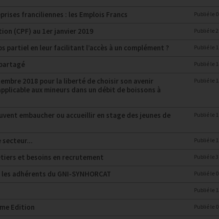
prises franciliennes : les Emplois Francs
Publié le
0
on (CPF) au 1er janvier 2019
Publié le
2
 partiel en leur facilitant l’accès à un complément ?
Publié le
1
 partagé
Publié le
1
embre 2018 pour la liberté de choisir son avenir
Publié le
1
 applicable aux mineurs dans un débit de boissons à
euvent embaucher ou accueillir en stage des jeunes de
Publié le
1
 secteur...
Publié le
1
étiers et besoins en recrutement
Publié le
3
ur les adhérents du GNI-SYNHORCAT
Publié le
0
Publié le
1
me Edition
Publié le
0