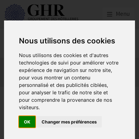
Menu
Nous utilisons des cookies
Europe & Numérique
Nous utilisons des cookies et d'autres
technologies de suivi pour améliorer votre
Actualités
Plateformes en ligne
expérience de navigation sur notre site,
Economie collaborative
Innovation et digitalisation
pour vous montrer un contenu
Mon Parc Num
Informatique
Europe
personnalisé et des publicités ciblées,
pour analyser le trafic de notre site et
Positions
pour comprendre la provenance de nos
visiteurs.
européennes
OK
Changer mes préférences
L’HOTREC et l’UNWTO : le potentiel du Tourisme est
insuffisamment exploité