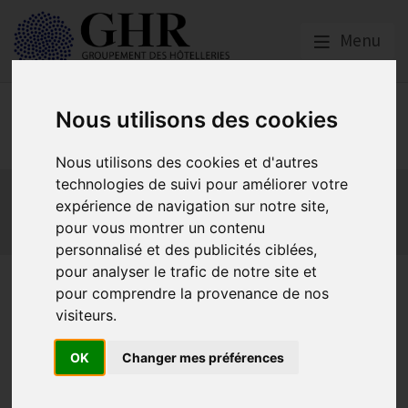
Menu
Nous utilisons des cookies
Europe & Numérique
Nous utilisons des cookies et d'autres
technologies de suivi pour améliorer votre
Actualités
Plateformes en ligne
expérience de navigation sur notre site,
Economie collaborative
Innovation et digitalisation
pour vous montrer un contenu
Mon Parc Num
Informatique
Europe
personnalisé et des publicités ciblées,
pour analyser le trafic de notre site et
Positions
pour comprendre la provenance de nos
visiteurs.
européennes
OK
Changer mes préférences
L’HOTREC et l’UNWTO : le potentiel du Tourisme est
insuffisamment exploité