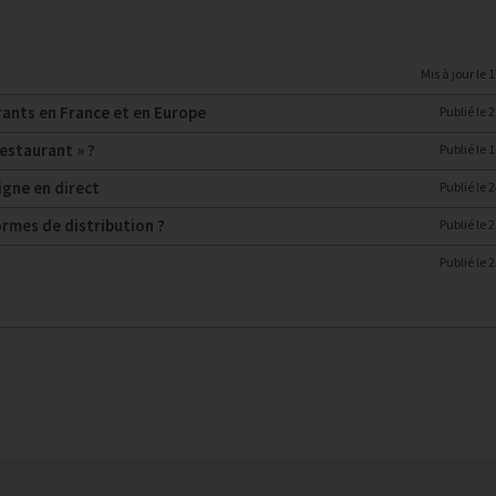
Mis à jour le
1
urants en France et en Europe
Publié le
2
estaurant » ?
Publié le
1
igne en direct
Publié le
2
rmes de distribution ?
Publié le
2
Publié le
2