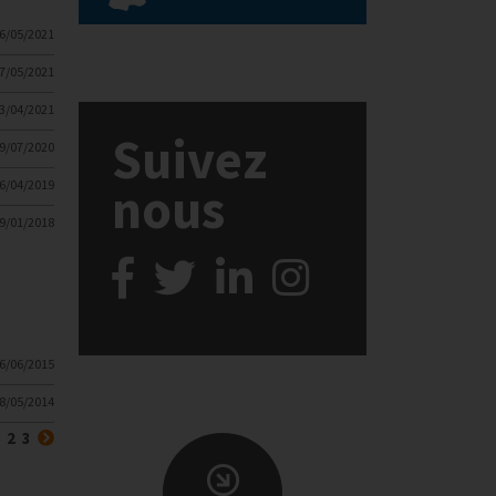
6/05/2021
7/05/2021
3/04/2021
Suivez
9/07/2020
6/04/2019
nous
9/01/2018
6/06/2015
8/05/2014
récédent
Suivant
2
3