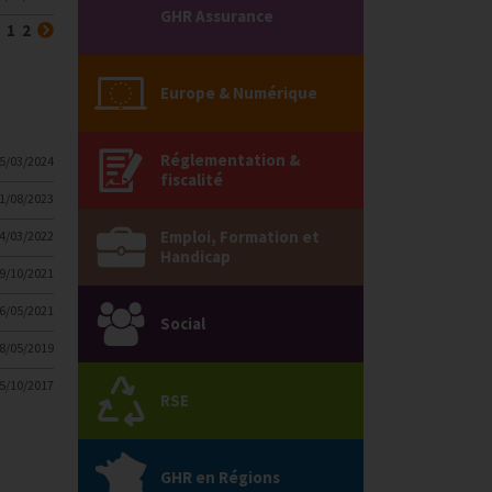
GHR Assurance
Précédent
Suivant
1
2
Europe & Numérique
Réglementation &
5/03/2024
fiscalité
1/08/2023
Emploi, Formation et
4/03/2022
Handicap
9/10/2021
6/05/2021
Social
8/05/2019
5/10/2017
RSE
GHR en Régions