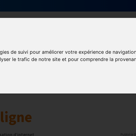
Qui sommes-nous ?
Services & actions
gies de suivi pour améliorer votre expérience de navigatio
lyser le trafic de notre site et pour comprendre la provenan
Numérique
collaborative
Innovation et digitalisation
Mon Parc Num
ligne
sation d’internet
Publié le
0