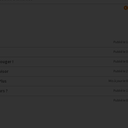
Publié le
1
Publié le
3
bouger !
Publié le
0
visor
Publié le
2
Plus
Mis à jour le
0
urs ?
Publié le
1
Publié le
0