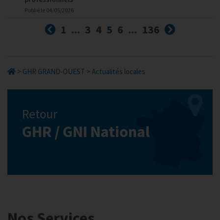
Publié le
04/05/2026
Précédent
(courante)
Suivant
1
...
3
4
5
6
...
136
>
GHR GRAND-OUEST
>
Actualités locales
Retour
GHR / GNI National
Nos Services