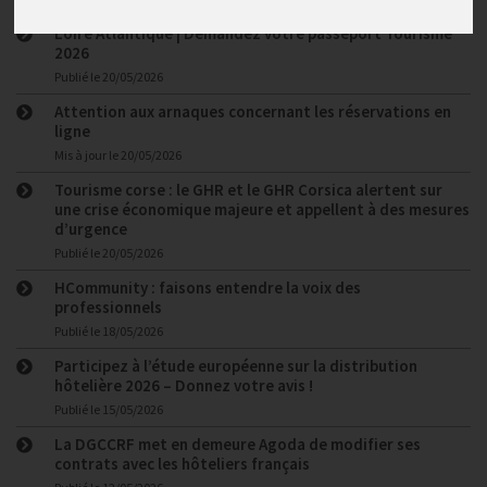
Loire Atlantique | Demandez votre passeport Tourisme
2026
Publié le
20/05/2026
Attention aux arnaques concernant les réservations en
ligne
Mis à jour le
20/05/2026
Tourisme corse : le GHR et le GHR Corsica alertent sur
une crise économique majeure et appellent à des mesures
d’urgence
Publié le
20/05/2026
HCommunity : faisons entendre la voix des
professionnels
Publié le
18/05/2026
Participez à l’étude européenne sur la distribution
hôtelière 2026 – Donnez votre avis !
Publié le
15/05/2026
La DGCCRF met en demeure Agoda de modifier ses
contrats avec les hôteliers français