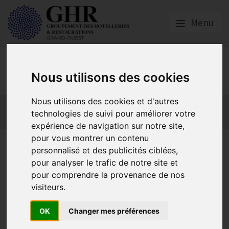
Menu
GHR GRAND-OUEST
Nous utilisons des cookies
Nous utilisons des cookies et d'autres
Actualités
Qui sommes nous ?
Formations
technologies de suivi pour améliorer votre
GHR National
Partenaires
expérience de navigation sur notre site,
pour vous montrer un contenu
Actualités locales
personnalisé et des publicités ciblées,
pour analyser le trafic de notre site et
pour comprendre la provenance de nos
Modification des modèles d’attestation de suivi, avis
visiteurs.
d’aptitude et d’inaptitude
Publié le
20/05/2026
OK
Changer mes préférences
Participez à l’enquête InTerLUD+ sur les ZTL
Publié le
20/05/2026