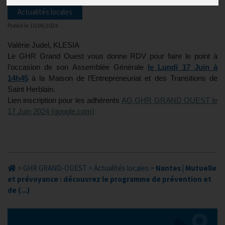
Actualités locales
Publié le
10/06/2024
Valérie Judel, KLESIA
Le GHR Grand Ouest vous donne RDV pour faire le point à
l’occasion de son Assemblée Générale
le Lundi 17 Juin à
14h45
à la Maison de l’Entrepreneuriat et des Transitions de
Saint Herblain.
Lien inscription pour les adhérents
AG GHR GRAND OUEST le
17 Juin 2024 (google.com)
>
GHR GRAND-OUEST
>
Actualités locales
>
Nantes | Mutuelle
et prévoyance : découvrez le programme de prévention et
de (...)