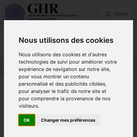
Menu
Nous utilisons des cookies
GHR GRAND-OUEST
Nous utilisons des cookies et d'autres
technologies de suivi pour améliorer votre
Actualités
Qui sommes nous ?
Formations
expérience de navigation sur notre site,
GHR National
Partenaires
pour vous montrer un contenu
personnalisé et des publicités ciblées,
Nantes | Mutuelle et
pour analyser le trafic de notre site et
prévoyance : découvrez le
pour comprendre la provenance de nos
visiteurs.
programme de prévention et
de solidarité HCR Bien-Être
OK
Changer mes préférences