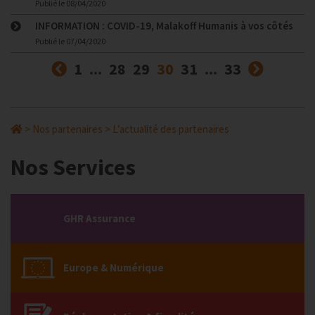
Publié le
08/04/2020
INFORMATION : COVID-19, Malakoff Humanis à vos côtés
Publié le
07/04/2020
Précédent
(courante)
Suivan
1
...
28
29
30
31
...
33
>
Nos partenaires
>
L’actualité des partenaires
Nos Services
GHR Assurance
Europe & Numérique