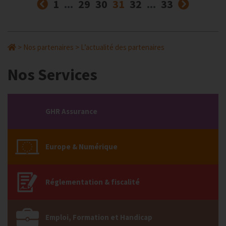
Précédent
(courante)
Suivan
1
...
29
30
31
32
...
33
>
Nos partenaires
>
L’actualité des partenaires
Nos Services
GHR Assurance
Europe & Numérique
Réglementation & fiscalité
Emploi, Formation et Handicap