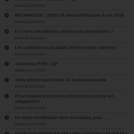
Publié le
02/04/2020
INFORMATION : COVID-19, Malakoff Humanis à vos côtés
Publié le
01/04/2020
Et si le tri des déchets devenait un jeu d’enfants ?
Publié le
24/02/2020
Les candidatures au label Clef Verte sont ouvertes !
Publié le
31/01/2020
4 nouveaux POEC CQP
Publié le
23/11/2019
3ème édition des Palmes du Tourisme Durable
Publié le
25/10/2019
Être titulaire d’un permis d’exploitation à jour est
obligatoire !
Publié le
18/10/2019
Un matin enrichissant dans nos locaux, pour...
Publié le
11/10/2019
POURQUOI DEMANDER UNE LABELLISATION CLEF VERTE ?