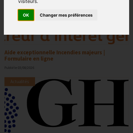
visiteurs.
OK
Changer mes préférences
Aide exceptionnelle Incendies majeurs |
Formulaire en ligne
Publié le
03/08/2026
Actualités