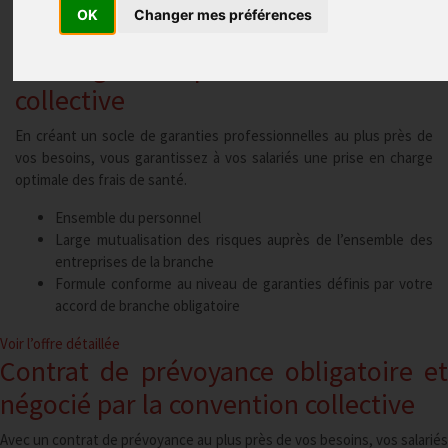
OK
Changer mes préférences
Complémentaire santé obligatoire
et négociée par la convention
collective
En créant un socle de garanties professionnelles au plus près de
vos besoins, vous garantissez à vos salariés une prise en charge
optimale des frais de santé.
Ensemble du personnel
Large mutualisation des risques auprès de l’ensemble des
entreprises de la branche
Formule conforme au niveau de garanties définis par votre
accord de branche obligatoire
Voir l’offre
détaillée
Contrat de prévoyance obligatoire et
négocié par la convention
collective
Avec un contrat de prévoyance au plus près de vos besoins, vos salariés