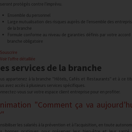
seront protégés contre l’imprévu.
Ensemble du personnel
Large mutualisation des risques auprès de l’ensemble des entrepri
de la branche
Formule conforme au niveau de garanties définis par votre accord
branche obligatoire
Souscrire
Voir l’offre
détaillée
es services de la branche
us appartenez à la branche "Hôtels, Cafés et Restaurants" et à ce tit
us avez accès à plusieurs services spécifiques.
nnectez-vous sur votre espace client entreprise pour en profiter.
nimation "Comment ça va aujourd’h
"
nsibiliser les salariés à la prévention et à l’acquisition, en toute autonom
s bonnes pratiques pour préserver leur bien-être et leur santé