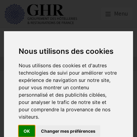
Menu
Presse
Nous utilisons des cookies
Nous utilisons des cookies et d'autres
technologies de suivi pour améliorer votre
Communiqué de
expérience de navigation sur notre site,
pour vous montrer un contenu
presse
personnalisé et des publicités ciblées,
pour analyser le trafic de notre site et
pour comprendre la provenance de nos
Non à l’interdiction de fumer sur les terrasses des cafés
visiteurs.
et restaurants
Publié le
19/09/2024
OK
Changer mes préférences