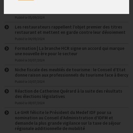
Accessibilités des HCR : la réponse des professionnels de
l’hôtellerie restauration à la déclaration d’Olivia
Grégoire
Publié le
05/09/2024
Les restaurateurs rappellent l’objet premier des titres
restaurant et mettent en garde contre leur dévoiement
Publié le
04/09/2024
Formation | La branche HCR signe un accord qui marque
une nouvelle ère pour le secteur
Publié le
30/07/2024
Niche fiscale des meublés de tourisme : le Conseil d’Etat
donne raison aux professionnels du tourisme face à Bercy
Publié le
10/07/2024
Réaction de Catherine Quérard à la suite des résultats
des élections législatives
Publié le
08/07/2024
Le GHR félicite le Président du Medef IDF pour sa
nomination au Conseil d’Administration d’IDFM et
demande la plus grande vigilance sur la taxe de séjour
régionale additionnelle de mobilité