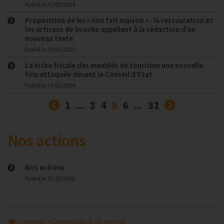
Publié le
22/03/2024
Proposition de loi « non fait maison » : la restauration et
les artisans de bouche appellent à la rédaction d’un
nouveau texte
Publié le
19/03/2024
La niche fiscale des meublés de tourisme une nouvelle
fois attaquée devant le Conseil d’Etat
Publié le
15/03/2024
Précédent
(courante)
Suivant
1
...
3
4
5
6
...
31
Nos actions
Nos actions
Publié le
12/10/2016
>
Presse
>
Communiqué de presse