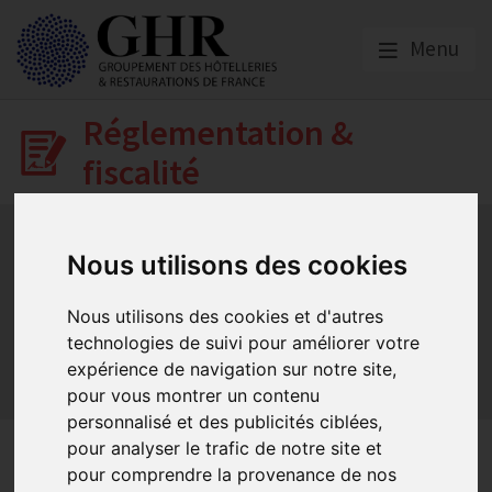
Menu
Réglementation &
fiscalité
Bail commercial
Hygiène
La SACEM et la SPRE
La TVA
Les formations obligatoires
Nous utilisons des cookies
Les obligations dans les débits de boissons et les
discothèques
Nous utilisons des cookies et d'autres
Les obligations dans les hôtels
technologies de suivi pour améliorer votre
Les obligations dans les restaurants
expérience de navigation sur notre site,
pour vous montrer un contenu
Sécurité et Accessibilité
Tabac et vapotage
Terrasses
personnalisé et des publicités ciblées,
Nos derniers
pour analyser le trafic de notre site et
pour comprendre la provenance de nos