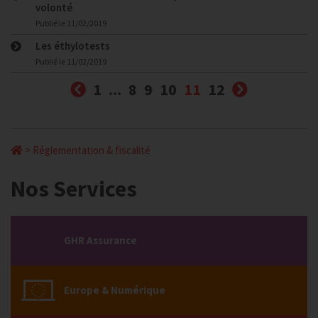
volonté
Publié le
11/02/2019
Les éthylotests
Publié le
11/02/2019
Précédent
(courante)
Suivant
1
...
8
9
10
11
12
>
Réglementation & fiscalité
Nos Services
GHR Assurance
Europe & Numérique