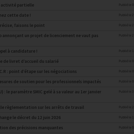
activité partielle
Publié le
0
ez cette date !
Publié le
2
récise, faisons le point
Publié le
2
 annonçant un projet de licenciement ne vaut pas
Publié le
2
pel à candidature !
Publié le
1
de livret d’accueil du salarié
Publié le
0
C.R : point d’étape sur les négociations
Publié le
0
 mesures de soutien pour les professionnels impactés
Publié le
0
: le paramètre SMIC gelé à sa valeur au 1er janvier
Publié le
3
lle règlementation sur les arrêts de travail
Publié le
2
change le décret du 12 juin 2026
Publié le
1
ation des précisions manquantes
Publié le
0