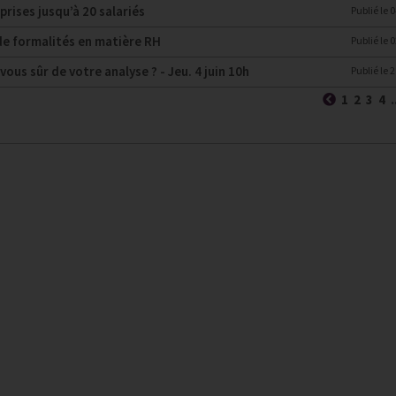
prises jusqu’à 20 salariés
Publié le
0
 de formalités en matière RH
Publié le
0
us sûr de votre analyse ? - Jeu. 4 juin 10h
Publié le
2
Précéden
1
2
3
4
.