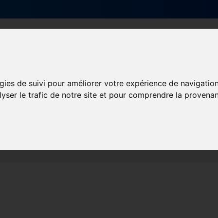
Qui sommes-nous ?
Services & actions
gies de suivi pour améliorer votre expérience de navigatio
lyser le trafic de notre site et pour comprendre la provenan
Les obligations liées à l’exécution du contrat de travail