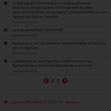
La Banque de France met à votre disposition un
dispositif exceptionnel en cette période de crise
sanitaire #covid19 : votre rapport d’analyse financière en
ligne et totalement gratuit.
Publié le
07/04/2020
Le prêt garanti par l’Etat (PGE)
Publié le
25/03/2020
Bpifrance active des mesures exceptionnelles de soutien
aux entreprises
Publié le
24/03/2020
L’obtention ou maintien d’un crédit bancaire via
Bpifrance, pour couvrir les besoins de trésorerie
Publié le
19/03/2020
Précédent
Suivant
1
2
>
Spécial CORONAVIRUS COVID-19
>
Banques