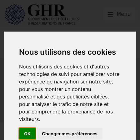
Menu
Spécial CORONAVIRUS
COVID-19
Nous utilisons des cookies
Activité partielle
Social
Banques
Assurances
Nous utilisons des cookies et d'autres
Plan Relance Tourisme
Economie de trésorerie
technologies de suivi pour améliorer votre
expérience de navigation sur notre site,
Communication GNI
Sacem
Titres restaurant
pour vous montrer un contenu
Initiatives
Réglementation
Fonds de Solidarité
BTP
personnalisé et des publicités ciblées,
Loyers
Urssaf
La reprise
Aides de l’état
pour analyser le trafic de notre site et
Relations clients & OTA
Agirc-Arrco
Discothèques
pour comprendre la provenance de nos
Pass sanitaire/vaccinal
Plan de relance
visiteurs.
Banques
OK
Changer mes préférences