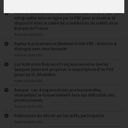
Restructuration des Prêts Garantis par l’Etat (PGE) : une
infographie mise en ligne par la FBF pour présenter le
dispositif dans le cadre de la médiation du crédit de la
Banque de France
Publié le
31/01/2022
Replay & présentation |Webinaire GNI-FBF : Relation &
dialogue avec mon banquier
Publié le
28/04/2021
La Fédération Bancaire Française annonce que les
banques pourront proposer la souscription d’un PGE
jusqu’au 31 décembre.
Publié le
22/04/2021
Banque : Les 4 organisations professionnelles
interpellent le Gouvernement face aux difficultés des
professionnels
Publié le
31/03/2021
Publication du décret sur les prêts participatifs
Publié le
26/03/2021