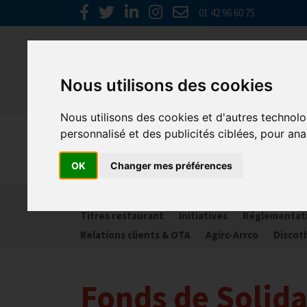
01 42 96 60 75
Nous utilisons des cookies
Nous utilisons des cookies et d'autres technolo
personnalisé et des publicités ciblées, pour ana
Spécial C
OK
Changer mes préférences
Activité partielle
Social
Banques
Assur
Titres restaurant
Initiatives
Réglementat
Relations clients & OTA
Agirc-Arrco
Discot
Fonds de Solida