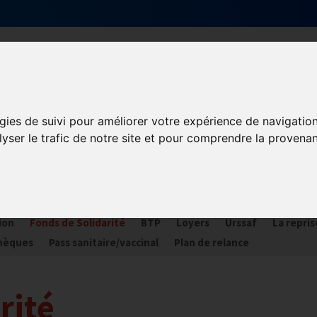
Qui sommes-nous ?
Services & actions
gies de suivi pour améliorer votre expérience de navigatio
lyser le trafic de notre site et pour comprendre la provenan
ORONAVIRUS COVID-19
ances
Plan Relance Tourisme
Economie de trésorerie
Com
ion
Fonds de Solidarité
BTP
Loyers
Urssaf
La repris
hèques
Pass sanitaire/vaccinal
Plan de relance
rité