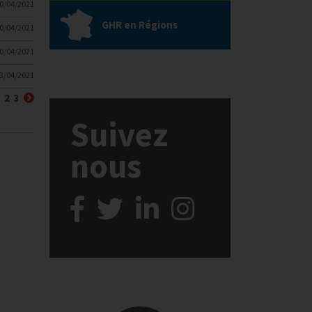
0/04/2021
GHR en Régions
0/04/2021
0/04/2021
3/04/2021
récédent
Suivant
2
3
Suivez
nous