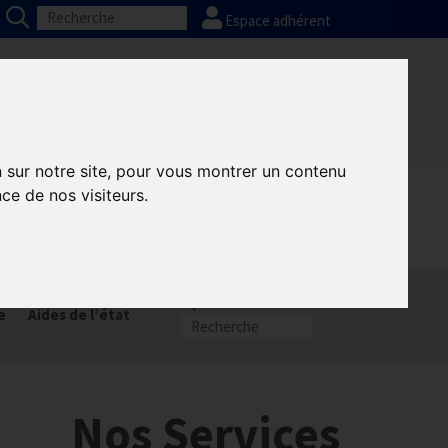
Espace adhérent
Nos partenaires
Presse
FAQ
n sur notre site, pour vous montrer un contenu
ce de nos visiteurs.
munication GNI
Sacem
e
Aides de l’état
Nos Services