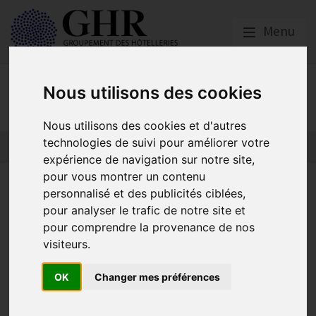
Menu
Nous utilisons des cookies
Actualités
Nous utilisons des cookies et d'autres
technologies de suivi pour améliorer votre
expérience de navigation sur notre site,
pour vous montrer un contenu
Avis de décès de Mme BECAM
personnalisé et des publicités ciblées,
pour analyser le trafic de notre site et
pour comprendre la provenance de nos
Actualités
visiteurs.
Publié le
04/09/2023
OK
Changer mes préférences
Nous venons d’apprendre le décès de Madame Becam, épouse
d’Hervé Becam ancien Vice-Président UMIH.