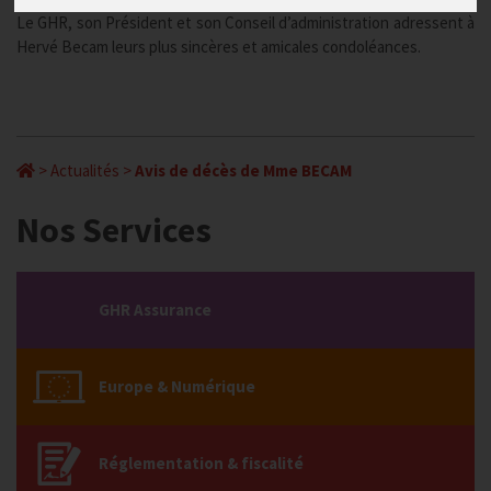
Le GHR, son Président et son Conseil d’administration adressent à
Hervé Becam leurs plus sincères et amicales condoléances.
>
Actualités
>
Avis de décès de Mme BECAM
Nos Services
GHR Assurance
Europe & Numérique
Réglementation & fiscalité