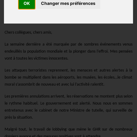
OK
Changer mes préférences
Actualités
Publié le
23/10/2023
Chers collègues, chers amis,
La semaine dernière a été marquée par de sombres événements venus
endeuillés la population mondiale et la plonger dans l’effroi. Mes pensées
vont à toutes les victimes innocentes.
Les attaques terroristes reprennent, les menaces et autres alertes à la
bombe se multiplient dans les aéroports, les musées, les écoles…le climat
moral s’assombrit de nouveau et avec lui l’activité ralentit.
Les premières annulations arrivent, les réservations ne montent plus selon
le rythme habituel. Le gouvernement est alerté. Nous nous en sommes
entretenus avec le cabinet de notre Ministre de tutelle, qui surveille de
près la situation.
Malgré tout, le travail de lobbying que mène le GHR sur de nombreux
dossiers avance et des mesures positives sont à attendre.