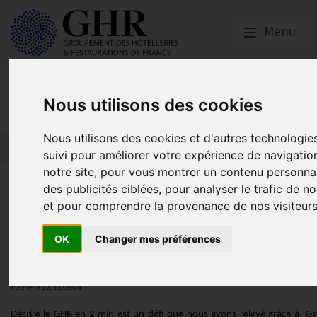
Menu
Actualités
Nous utilisons des cookies
Nous utilisons des cookies et d'autres technologie
suivi pour améliorer votre expérience de navigatio
notre site, pour vous montrer un contenu personnal
Découvrez la vidéo institution
des publicités ciblées, pour analyser le trafic de no
et pour comprendre la provenance de nos visiteurs
GHR
OK
Changer mes préférences
Actualités
Publié le
22/11/2024
Décrire le GHR en 2 min est un défi que nous avons relevé grâce à
Gab