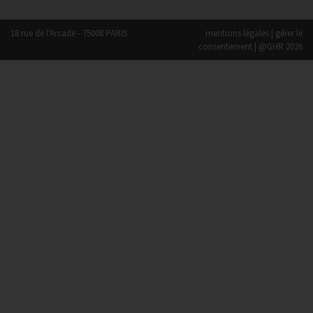
18 rue de l'Arcade - 75008 PARIS
mentions légales
|
gérer le
consentement
| @GHR 2026