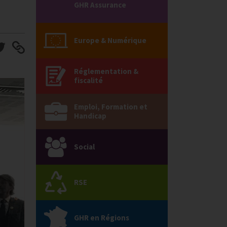
GHR Assurance
Europe & Numérique
Réglementation &
fiscalité
Emploi, Formation et
Handicap
Social
RSE
GHR en Régions