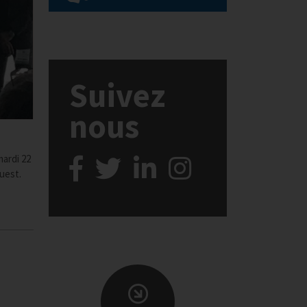
Suivez
nous
mardi 22
uest.