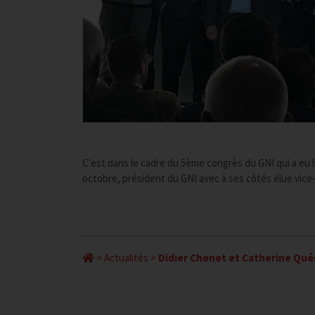
C’est dans le cadre du 5ème congrès du GNI qui a eu l
octobre, président du GNI avec à ses côtés élue vic
>
Actualités
>
Didier Chenet et Catherine Quéra