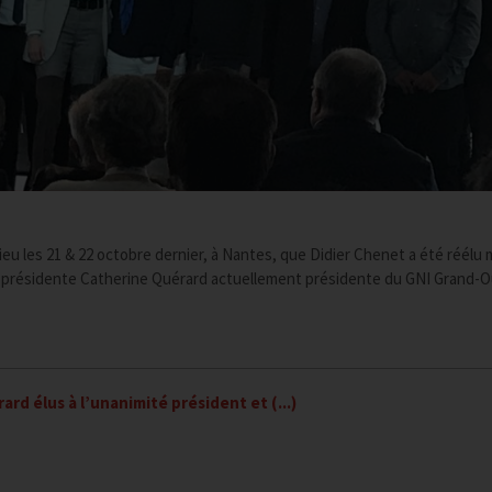
ieu les 21 & 22 octobre dernier, à Nantes, que Didier Chenet a été réélu 
e-présidente Catherine Quérard actuellement présidente du GNI Grand-O
rd élus à l’unanimité président et (...)