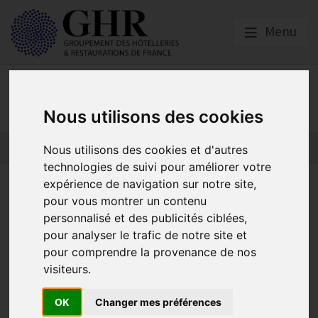
Menu
Actualités
Nous utilisons des cookies
Nous utilisons des cookies et d'autres
technologies de suivi pour améliorer votre
Edito de Catherine Quérard :
expérience de navigation sur notre site,
pour vous montrer un contenu
garder le sourire et se battre !
personnalisé et des publicités ciblées,
pour analyser le trafic de notre site et
pour comprendre la provenance de nos
Actualités
visiteurs.
Publié le
19/07/2024
OK
Changer mes préférences
À une semaine de la cérémonie d’ouverture des Jeux