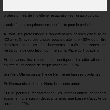
Olympiques de Paris, alors que le calendrier indique que nous
sommes au plus haut de la saison estivale, le moral des
professionnels de l’hôtellerie restauration est lui au plus bas.
L’activité est exceptionnellement réduite pour la période.
À Paris, les professionnels rapportent des baisses d’activité de
-20 à -30%, avec des chutes pouvant atteindre - 80% du chiffre
d’affaires pour les établissements situés en zones de
restrictions de circulation comme sur la Place du Trocadéro.
En province, les retours sont identiques. La côte atlantique
souffre d’une baisse de fréquentation de - 30 %.
Sur l’île d’Oléron ou sur l’île de Ré, même baisses d’activités.
En Normandie et dans le Nord, les clients annulent.
Sur le pourtour méditerranéen, les professionnels dénoncent
également une saison décevante avec une baisse d’activité de
l’ordre de - 20%.