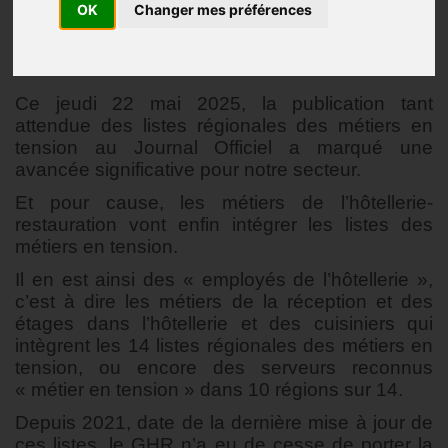
OK
Changer mes préférences
Actualités
Publié le
23/05/2025
Ce jeudi 22 mai 2025, la publication tant
attendue des listes régionales des métiers en
tension au Journal Officiel a marqué une
avancée significative pour notre secteur.
Et pour cause, les métiers de l’hôtellerie-
restauration vont enfin intégrer les listes des
métiers en tension.
Il en est ainsi des « employés de l’hôtellerie »,
c’est à dire les métiers de la réception et des
étages dans l’hôtellerie et des cuisiniers qui
intègrent les 14 listes régionales des métiers en
tension, ou encore des serveurs reconnus
« métier en tension » dans 10 régions sur 14.
Depuis 2021, date de la dernière mise à jour de
ces listes, le GHR n’a eu de cesse de porter la