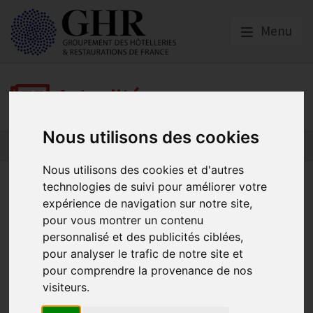
Menu
Actualités
Nous utilisons des cookies
Nous utilisons des cookies et d'autres
Edito de Catherine Quérard |
technologies de suivi pour améliorer votre
expérience de navigation sur notre site,
Pénurie de main d’œuvre et
pour vous montrer un contenu
métiers en tension : un pas en
personnalisé et des publicités ciblées,
pour analyser le trafic de notre site et
avant, mais le chemin reste
pour comprendre la provenance de nos
long
visiteurs.