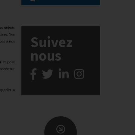
Les enjeux
aires. Nos
Suivez
 pas à nos
nous
4 et pose
noncée sur
appeler a