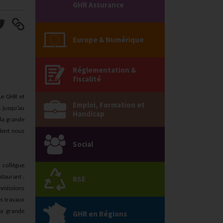
GHR Assurance
Europe & Numérique
Réglementation &
fiscalité
 Le GHR et
Emploi, Formation et
s jusqu’au
Handicap
 la grande
ulent nous
Social
 collègue
staurant :
RSE
ommissions
es travaux
la grande
GHR en Régions