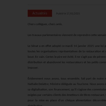
Actualités
Publié le
17/01/2025
Chers collègues, chers amis,
Les travaux parlementaires viennent de reprendre cette semaine 
Le Sénat a en effet adopté ce mardi 14 janvier 2025 une loi p
toutes les organisations représentatives de la restauration e
bout. En vain. Certes le pire est évité, il ne s’agit pas de pér
distribution et abandonné les restaurateurs et les petits com
imposer.
Évidemment nous avons, tous ensemble, fait part de notre 
Nathalie Delattre, Ministre déléguée au Tourisme. Nous avons
sa digitalisation, son financement, qu’il s’agisse des commis
exigées par certains clients des émetteurs de titres
-
restaurant, 
pour la mise en place d’un chèque alimentation décorrélé
distribution.