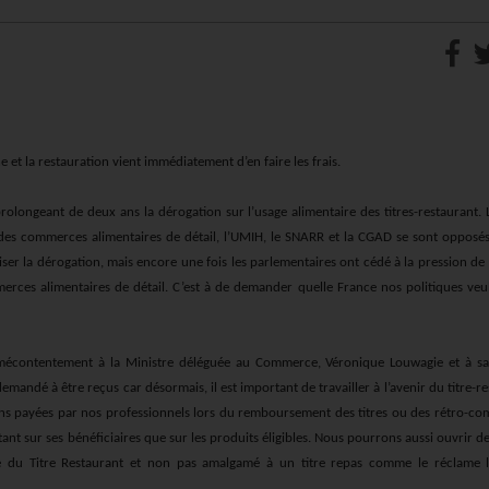
et la restauration vient immédiatement d’en faire les frais.
rolongeant de deux ans la dérogation sur l’usage alimentaire des titres
-
restaurant.
t des commerces alimentaires de détail, l’UMIH, le SNARR et la CGAD se sont opposé
enniser la dérogation, mais encore une fois les parlementaires ont cédé à la pression de
merces alimentaires de détail. C’est à de demander quelle France nos politiques ve
mécontentement à la Ministre déléguée au Commerce, Véronique Louwagie et à sa
 demandé à être reçus car désormais
,
il est important de travailler à l’avenir du titre
-
re
sions payées par nos professionnels lors du remboursement des titres ou des rétro-c
tant sur ses bénéficiaires que sur les produits éligibles. Nous pourrons aussi ouvrir d
e du Titre Restaurant et non pas amalgamé à un titre repas comme le réclame 