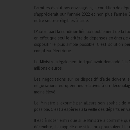
Parmi les évolutions envisagées, la condition de dépe
s’apprécierait sur l’année 2022 et non plus l’anné
notre secteur éligibles à l’aide.
D’autre part la condition liée au doublement de la fa
en effet que seul le critère de dépenses en énergie c
dispositif le plus simple possible. C’est solution p
compteur électrique.
Le Ministre a également indiqué avoir demandé à la 
millions d’euros.
Les négociations sur ce dispositif d’aide doivent
négociations européennes relatives à un découplage 
moins élevé.
Le Ministre a exprimé par ailleurs son souhait de v
possible. C’est à espèrera à la veille des départs en 
Il est à noter enfin que si le Ministre a confirmé qu
décembre, il a rappelé que si les prix poursuivent l