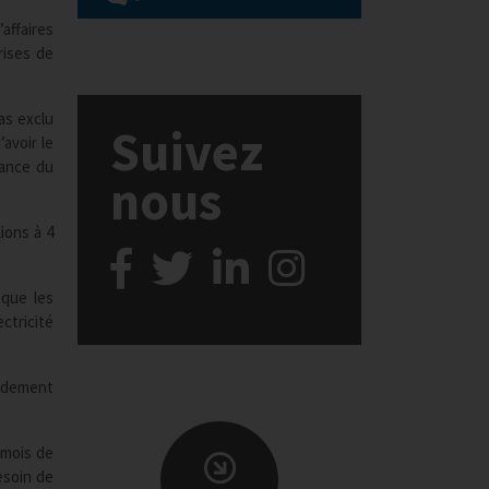
affaires
rises de
as exclu
Suivez
avoir le
sance du
nous
ions à 4
 que les
ctricité
pidement
 mois de
esoin de