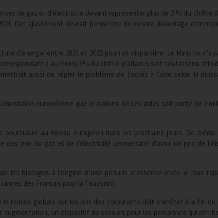
nses de gaz et d’électricité devant représenter plus de 3 % du chiffre d’
e 2021. Cet ajustement devrait permettre de rendre davantage d’entrep
cture d’énergie entre 2021 et 2022 pourrait disparaitre. Le Ministre n’a p
orrespondant à au moins 3% du chiffre d’affaires soit seul retenu afin d’
ermettrait aussi de régler le problème de l’accès à l’aide selon la puis
Commission européenne que le plafond de ces aides soit porté de 2 mill
 se poursuivre au niveau européen dans les prochains jours. De même
des prix du gaz et de l’électricité permettant d’avoir un prix de l’éle
oir les blocages à l’origine d’une pénurie d’essence levés le plus ra
vacances des Français pour la Toussaint.
e la remise globale sur les prix des carburants doit s’arrêter à la fin du
eur augmentation, un dispositif de secours pour les personnes qui ont b