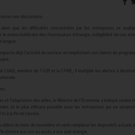
toutes nos discussions.
lors que les difficultés rencontrées par les entreprises se multip
r le moins indélicate des fournisseurs d’énergie, inéligibilité de nos en
st longue.
 impacte déjà l’activité du secteur en empêchant nos clients de program
saint.
 la CGAD, membre de l’U2P et la CPME, Il multiplie les alertes à destina
ationale.
on.
gaz et l’adaptation des aides, le Ministre de l’Économie a indiqué vouloir
apides et le plus efficace possible pour les entreprises qui ne seraien
ci à la fin de l’année.
e au début du mois de novembre et venir remplacer les dispositifs actuels 
% d’entre eux ont eu accès à une aide énergie.