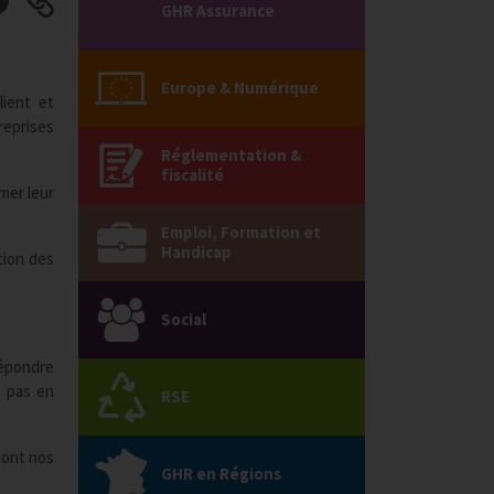
GHR Assurance
Europe & Numérique
lient et
treprises
Réglementation &
fiscalité
mer leur
Emploi, Formation et
Handicap
tion des
Social
 répondre
t pas en
RSE
dont nos
GHR en Régions