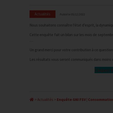
Actualités
Publié le
05/12/2022
Nous souhaitons connaître l’état d’esprit, la dynamiqu
Cette enquête fait un bilan sur les mois de septemb
…
Un grand merci pour votre contribution à ce question
Les résultats vous seront communiqués dans moins d
Cliquez 
>
Actualités
>
Enquête GNI FSV | Consommation 