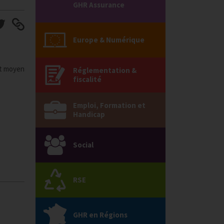
GHR Assurance
Europe & Numérique
et moyen
Réglementation &
fiscalité
Emploi, Formation et
Handicap
Social
RSE
GHR en Régions