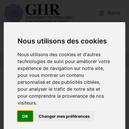
Menu
Actualités
Nous utilisons des cookies
Nous utilisons des cookies et d'autres
technologies de suivi pour améliorer votre
expérience de navigation sur notre site,
Enquête Inflation GHR x FSV |
pour vous montrer un contenu
personnalisé et des publicités ciblées,
Mars 2023
pour analyser le trafic de notre site et
pour comprendre la provenance de nos
visiteurs.
Actualités
OK
Changer mes préférences
Publié le
13/03/2023
Nous souhaitons connaître l’état d’esprit, la dynamique et les