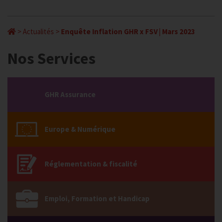
>
Actualités
>
Enquête Inflation GHR x FSV | Mars 2023
Nos Services
GHR Assurance
Europe & Numérique
Réglementation & fiscalité
Emploi, Formation et Handicap