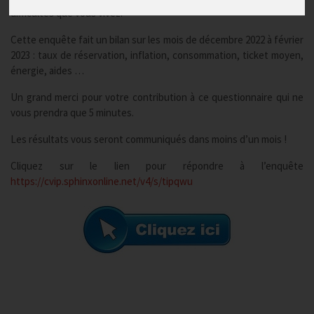
difficultés que vous vivez.
Cette enquête fait un bilan sur les mois de décembre 2022 à février
2023 : taux de réservation, inflation, consommation, ticket moyen,
énergie, aides …
Un grand merci pour votre contribution à ce questionnaire qui ne
vous prendra que 5 minutes.
Les résultats vous seront communiqués dans moins d’un mois !
Cliquez sur le lien pour répondre à l’enquête
https://cvip.sphinxonline.net/v4/s/tipqwu