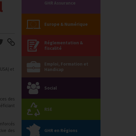
l
GHR Assurance
Europe & Numérique
Réglementation &
fiscalité
Emploi, Formation et
 USA) et
Handicap
Social
nces des
ficiant
RSE
enforcés
tive des
GHR en Régions