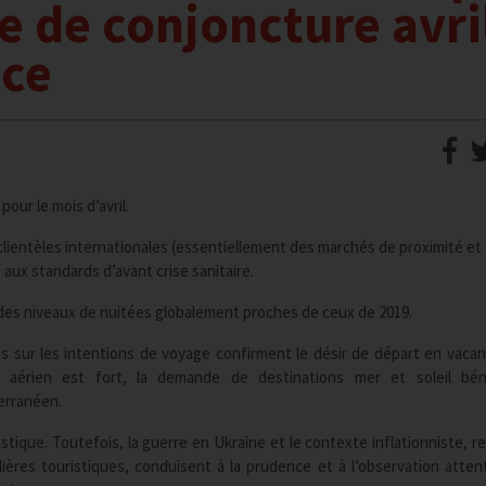
te de conjoncture avri
nce
our le mois d’avril.
 clientèles internationales (essentiellement des marchés de proximité et
aux standards d’avant crise sanitaire.
des niveaux de nuitées globalement proches de ceux de 2019.
es sur les intentions de voyage confirment le désir de départ en vaca
 aérien est fort, la demande de destinations mer et soleil béné
erranéen.
tique. Toutefois, la guerre en Ukraine et le contexte inflationniste, r
ilières touristiques, conduisent à la prudence et à l’observation atten