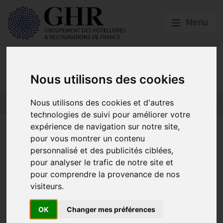
Menu
Actualités
Nous utilisons des cookies
Nous utilisons des cookies et d'autres
technologies de suivi pour améliorer votre
expérience de navigation sur notre site,
Le GHR alerte sur les
pour vous montrer un contenu
conséquences graves d’une
personnalisé et des publicités ciblées,
pour analyser le trafic de notre site et
baisse des moyens des Opco
pour comprendre la provenance de nos
visiteurs.
Actualités
OK
Changer mes préférences
Publié le
07/01/2026