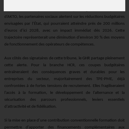
Dans une tribune publiée ci-dessous par la gouvernance paritaire
d’AKTO, les partenaires sociaux alertent sur les réductions budgétaires
envisagées par l’État, qui pourraient atteindre près de 200 millions
d’euros d’ici 2028, avec un impact immédiat dès 2026. Cette
trajectoire représenterait une diminution d’environ 30 % des moyens
de fonctionnement des opérateurs de compétences.
Aux côtés des signataires de cette tribune, le GHR partage pleinement
cette alerte. Pour la branche HCR, ces coupes budgétaires
entraîneraient des conséquences graves et durables pour les
entreprises du secteur, majoritairement des TPE-PME, déjà
confrontées à de fortes tensions de recrutement. Elles fragiliseraient
l’accès à la formation, le développement de l’alternance et la
sécurisation des parcours professionnels, leviers essentiels
d’attractivité et de fidélisation.
Si la mise en place d’une contribution conventionnelle formation doit
permettre d’apporter des financements complémentaires aux