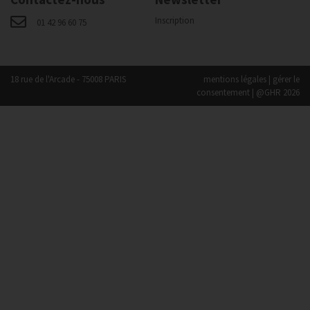
Inscription
01 42 96 60 75
18 rue de l'Arcade - 75008 PARIS
mentions légales
|
gérer le
consentement
| @GHR 2026