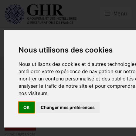
Menu
Actualités
Nous utilisons des cookies
Nous utilisons des cookies et d'autres technologie
améliorer votre expérience de navigation sur notre
montrer un contenu personnalisé et des publicités 
Le Gouvernement renforce le di
analyser le trafic de notre site et pour comprendr
d’accompagnement des TPE et 
nos visiteurs.
aux hausses des prix de l’électr
OK
Changer mes préférences
Actualités
Publié le
08/12/2022