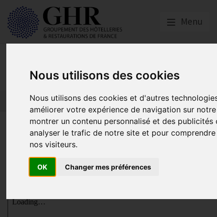
Menu
Actualités
Nous utilisons des cookies
Nous utilisons des cookies et d'autres technologie
améliorer votre expérience de navigation sur notre
montrer un contenu personnalisé et des publicités 
Mise à jour Charte Origine Fran
analyser le trafic de notre site et pour comprendr
nos visiteurs.
Actualités
OK
Changer mes préférences
Publié le
21/06/2023