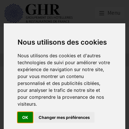
Menu
Actualités
Nous utilisons des cookies
Nous utilisons des cookies et d'autres
technologies de suivi pour améliorer votre
expérience de navigation sur notre site,
« Nos restaurants : une
pour vous montrer un contenu
personnalisé et des publicités ciblées,
grande histoire française » : à
pour analyser le trafic de notre site et
ne pas manquer sur M6 –
pour comprendre la provenance de nos
visiteurs.
Samedi 30 décembre – 21H10
OK
Changer mes préférences