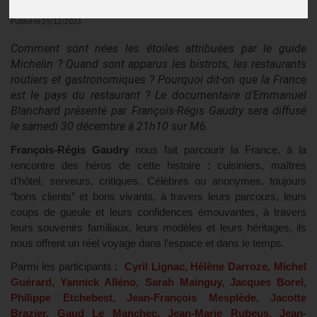
Actualités
Publié le
29/12/2023
Comment sont nées les étoiles attribuées par le guide
Michelin ? Quand sont apparus les bistrots, les restaurants
routiers et gastronomiques ? Pourquoi dit-on que la France
est le pays du restaurant ? Le documentaire d’Emmanuel
Blanchard présenté par François-Régis Gaudry sera diffusé
le samedi 30 décembre à 21h10 sur M6.
François-Régis Gaudry
nous fait parcourir la France, à la
rencontre des héros de cette histoire : cuisiniers, maîtres
d’hôtel, serveurs, critiques. Célèbres ou anonymes, toujours
“bons clients” et bons vivants, à travers leurs parcours, leurs
coups de gueule et leurs confidences émouvantes, à travers
leurs souvenirs familiaux, leurs modèles et leurs héritages, ils
nous offrent un réel voyage dans l’espace et dans le temps.
Parmi les participants :
Cyril Lignac, Hélène Darroze, Michel
Guérard, Yannick Alléno, Sarah Mainguy, Jacques Borel,
Philippe Etchebest, Jean-François Mesplède, Jacotte
Brazier, Gaud Le Manchec, Jean-Marie Rubeus, Jean-