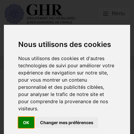
Menu
Actualités
Nous utilisons des cookies
Nous utilisons des cookies et d'autres
technologies de suivi pour améliorer votre
expérience de navigation sur notre site,
Pré-bilan de la saison
pour vous montrer un contenu
personnalisé et des publicités ciblées,
hivernale 2022-2023 : une
pour analyser le trafic de notre site et
bonne résistance de la
pour comprendre la provenance de nos
visiteurs.
montagne dans le contexte
actuel
OK
Changer mes préférences