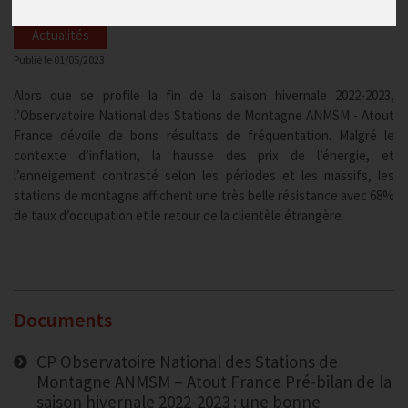
Actualités
Publié le
01/05/2023
Alors que se profile la fin de la saison hivernale 2022-2023,
l’Observatoire National des Stations de Montagne ANMSM - Atout
France dévoile de bons résultats de fréquentation. Malgré le
contexte d’inflation, la hausse des prix de l’énergie, et
l’enneigement contrasté selon les périodes et les massifs, les
stations de montagne affichent une très belle résistance avec 68%
de taux d’occupation et le retour de la clientèle étrangère.
Documents
CP Observatoire National des Stations de
Montagne ANMSM – Atout France Pré-bilan de la
saison hivernale 2022-2023 : une bonne