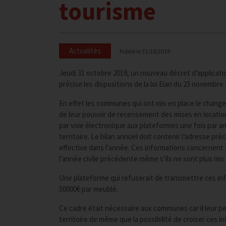
tourisme
Actualités
Publié le
31/10/2019
Jeudi 31 octobre 2019, un nouveau décret d’applicatio
précise les dispositions de la loi Elan du 23 novembre 
En effet les communes qui ont mis en place le change
de leur pouvoir de recensement des mises en locatio
par voie électronique aux plateformes une fois par an 
territoire. Le bilan annuel doit contenir l’adresse p
effective dans l’année. Ces informations concernent t
l’année civile précédente même s’ils ne sont plus mis 
Une plateforme qui refuserait de transmettre ces inf
50000€ par meublé.
Ce cadre était nécessaire aux communes car il leur 
territoire de même que la possibilité de croiser ces 