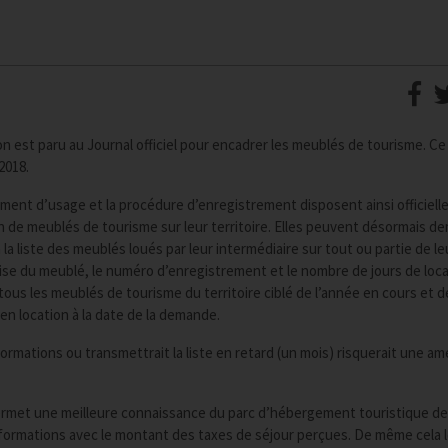
n est paru au Journal officiel pour encadrer les meublés de tourisme. Ce
2018.
ment d’usage et la procédure d’enregistrement disposent ainsi officiel
n de meublés de tourisme sur leur territoire. Elles peuvent désormais d
la liste des meublés loués par leur intermédiaire sur tout ou partie de le
récise du meublé, le numéro d’enregistrement et le nombre de jours de loc
ous les meublés de tourisme du territoire ciblé de l’année en cours et d
en location à la date de la demande.
ormations ou transmettrait la liste en retard (un mois) risquerait une a
permet une meilleure connaissance du parc d’hébergement touristique de
informations avec le montant des taxes de séjour perçues. De même cela 