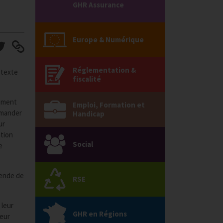
GHR Assurance
Europe & Numérique
Réglementation &
 texte
fiscalité
lement
Emploi, Formation et
emander
Handicap
ur
ation
Social
e
mende de
RSE
 leur
GHR en Régions
leur