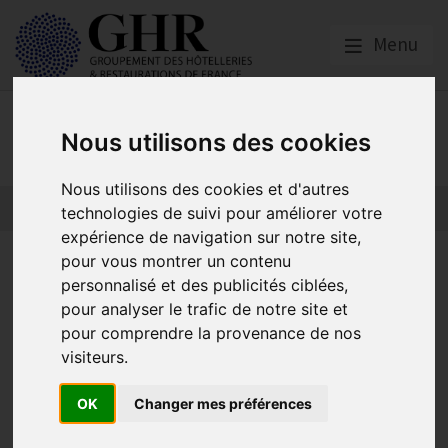
Menu
Actualités
Nous utilisons des cookies
Nous utilisons des cookies et d'autres
technologies de suivi pour améliorer votre
expérience de navigation sur notre site,
Quotas d’immigration : Alain
pour vous montrer un contenu
personnalisé et des publicités ciblées,
Fontaine interviewé dans Le
pour analyser le trafic de notre site et
Live BFM
pour comprendre la provenance de nos
visiteurs.
OK
Changer mes préférences
Actualités
Publié le
06/11/2019