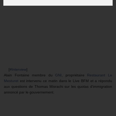
[
#
Interview
]
📺
Alain Fontaine membre du
GNI
, propriétaire
Restaurant Le
Mesturet
est intervenu ce matin dans le Live BFM et a répondu
aux questions de Thomas Misrachi sur les quotas d’immigration
annoncé par le gouvernement.