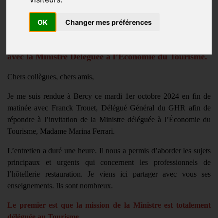
TVA, meublés de tourisme, bonus-malus, auto-
OK
Changer mes préférences
entrepreneurs, restaurant, logement…les sujets
abordés par Catherine Quérard lors de son entretien
avec la Ministre Déléguée à l’Économie du Tourisme.
Chers collègues, chers amis,
Je me suis rendue à Bercy ce mardi 1er octobre 2024 en fin de
matinée avec Franck Trouet, Délégué Général du GHR afin de
répondre à l’invitation de la Ministre déléguée à l’Économie du
Tourisme, Madame Marina Ferrari.
L’entretien a duré une heure. Il nous a permis d’aborder les sujets
principaux et urgents qui concernent les professionnels de
l’hôtellerie restauration. Je viens ici partager avec vous ses
enseignements. Ils sont nombreux.
Le premier est que la mission de la Ministre est totalement
déléguée au Tourisme.