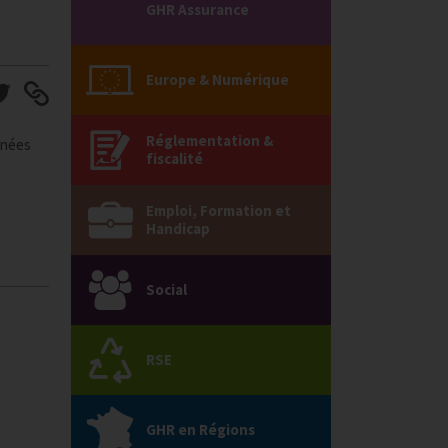
GHR Assurance
Europe & Numérique
Réglementation &
ernées
fiscalité
Emploi, Formation et
Handicap
Social
RSE
GHR en Régions