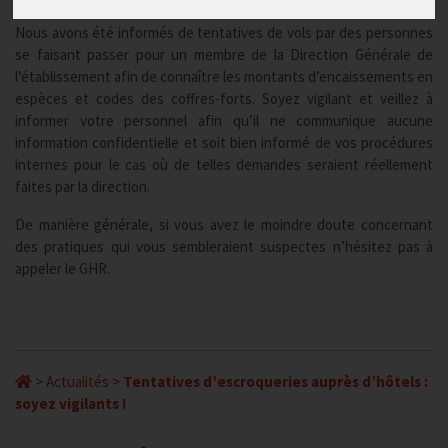
Nous avons été informés de tentatives de vols par des personnes
se faisant passer pour un membre de la Direction Générale de
l’établissement afin de connaître les montants d’encaissements en
espèces et codes des coffres-forts. Soyez vigilant et veillez à
informer votre personnel afin qu’il ne communique aucune
information confidentielle et soit bien informé de vos procédures
internes pour le cas où de telles demandes seraient réellement
faites par la direction.
De manière générale, si vous avez le moindre doute concernant
des pratiques qui vous sembleraient suspectes n’hésitez pas à
appeler le GHR.
>
Actualités
>
Tentatives d’escroqueries auprès d’hôtels :
soyez vigilants !