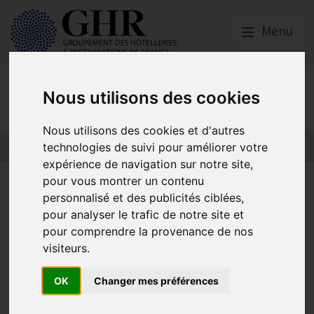
Menu
Actualités
Nous utilisons des cookies
Nous utilisons des cookies et d'autres
technologies de suivi pour améliorer votre
expérience de navigation sur notre site,
pour vous montrer un contenu
Tentatives d’escroqueries
personnalisé et des publicités ciblées,
auprès d’hôtels : soyez
pour analyser le trafic de notre site et
pour comprendre la provenance de nos
vigilants !
visiteurs.
OK
Changer mes préférences
Actualités
Publié le
13/04/2023