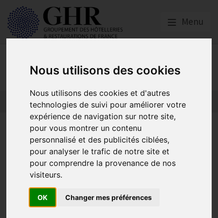
Menu
Actualités
Nous utilisons des cookies
Nous utilisons des cookies et d'autres
technologies de suivi pour améliorer votre
expérience de navigation sur notre site,
TPE/PME et si c’était à votre
pour vous montrer un contenu
personnalisé et des publicités ciblées,
tour ?
pour analyser le trafic de notre site et
pour comprendre la provenance de nos
visiteurs.
Actualités
OK
Changer mes préférences
Publié le
25/06/2026
Depuis 17 ans, les Trophées PME RMC BFM récompensent les