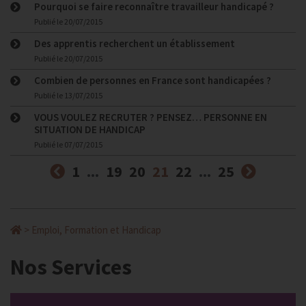
Pourquoi se faire reconnaître travailleur handicapé ?
Publié le
20/07/2015
Des apprentis recherchent un établissement
Publié le
20/07/2015
Combien de personnes en France sont handicapées ?
Publié le
13/07/2015
VOUS VOULEZ RECRUTER ? PENSEZ… PERSONNE EN
SITUATION DE HANDICAP
Publié le
07/07/2015
Précédent
(courante)
Suivan
1
...
19
20
21
22
...
25
>
Emploi, Formation et Handicap
Nos Services