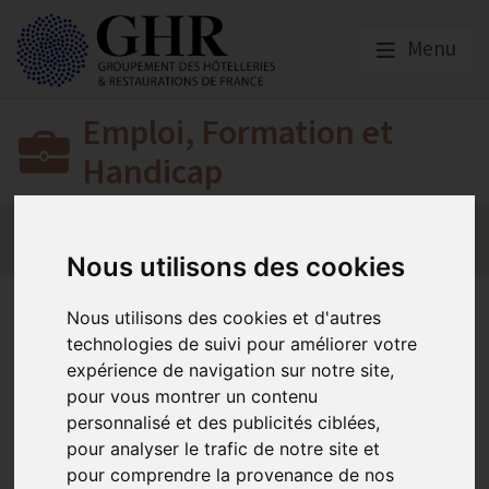
Menu
Emploi, Formation et
Handicap
Actualité 2026
Nos Métiers
Offres d’Emploi
Formation
Mission Handicap
Nous utilisons des cookies
Nos derniers
Nous utilisons des cookies et d'autres
technologies de suivi pour améliorer votre
articles
expérience de navigation sur notre site,
pour vous montrer un contenu
personnalisé et des publicités ciblées,
Actualité 2026
pour analyser le trafic de notre site et
pour comprendre la provenance de nos