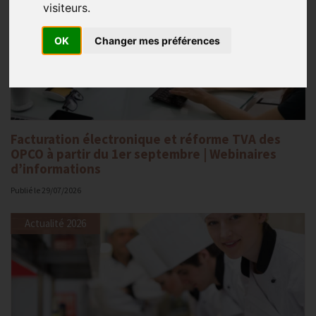
visiteurs.
OK
Changer mes préférences
Facturation électronique et réforme TVA des
OPCO à partir du 1er septembre | Webinaires
d’informations
Publié le
29/07/2026
Actualité 2026