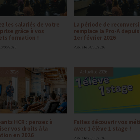
z les salariés de votre
La période de reconvers
prise grâce à vos
remplace la Pro-A depuis
ts formation !
1er février 2026
10/06/2026
Publié le
04/06/2026
alité 2026
Actualité 2026
eants HCR : pensez à
Faites découvrir vos mét
iser vos droits à la
avec 1 élève 1 stage !
tion en 2026
Publié le
28/05/2026