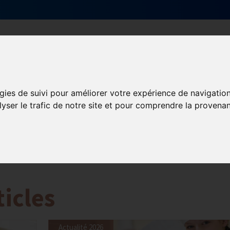
Qui sommes-nous ?
Services & actions
gies de suivi pour améliorer votre expérience de navigatio
ormation et Handicap
lyser le trafic de notre site et pour comprendre la provenan
Formation
Mission Handicap
ticles
Actualité 2026