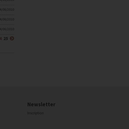
4/06/2010
4/06/2010
4/06/2010
(courante)
Suivant
4
25
Newsletter
Inscription