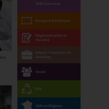
GHR Assurance
Europe & Numérique
Réglementation &
fiscalité
Emploi, Formation et
des
Handicap
Social
RSE
GHR en Régions