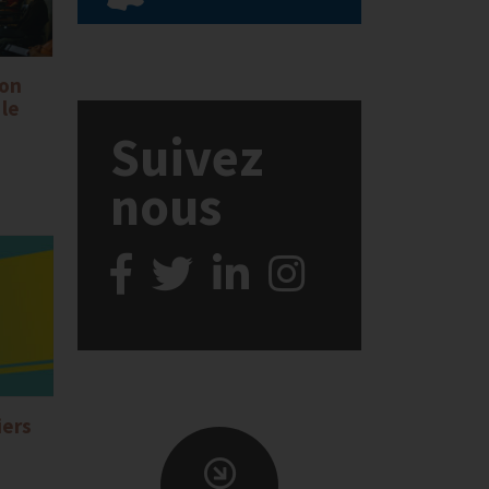
ion
 le
Suivez
nous
iers