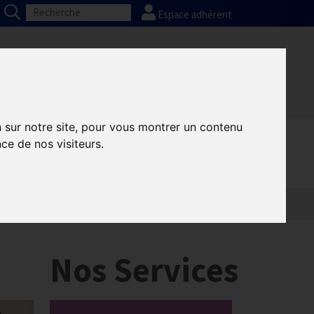
Espace adhérent
Nos partenaires
Presse
FAQ
n sur notre site, pour vous montrer un contenu
ce de nos visiteurs.
Nos Services