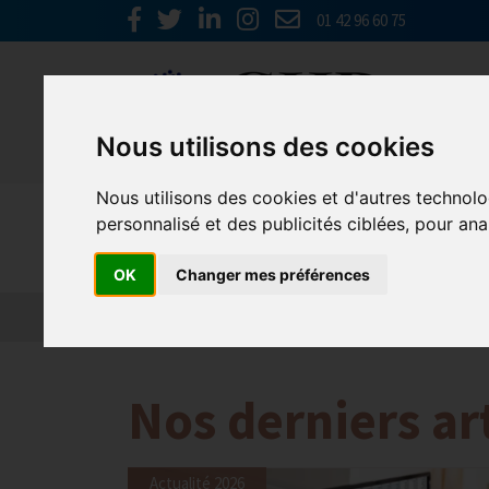
01 42 96 60 75
Nous utilisons des cookies
Nous utilisons des cookies et d'autres technolo
Emploi, F
personnalisé et des publicités ciblées, pour ana
OK
Changer mes préférences
Actualité 2026
Nos Métiers
Offres d’Emploi
Nos derniers ar
Actualité 2026