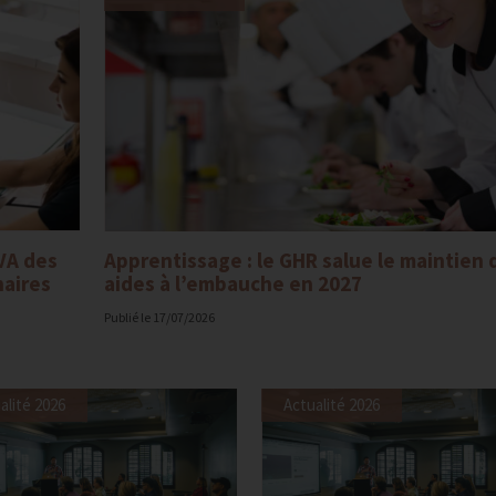
VA des
Apprentissage : le GHR salue le maintien 
naires
aides à l’embauche en 2027
Publié le
17/07/2026
alité 2026
Actualité 2026