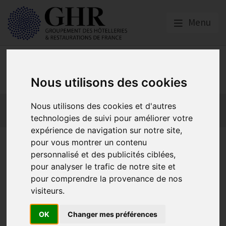
Menu
Emploi, Formation et
Handicap
Nous utilisons des cookies
Actualité 2026
Nos Métiers
Offres d’Emploi
Nous utilisons des cookies et d'autres
Formation
Mission Handicap
technologies de suivi pour améliorer votre
expérience de navigation sur notre site,
Aides à l’embauche pour un
pour vous montrer un contenu
personnalisé et des publicités ciblées,
contrat d’apprentissage
pour analyser le trafic de notre site et
pour comprendre la provenance de nos
visiteurs.
Actualité 2026
OK
Changer mes préférences
Publié le
30/01/2024