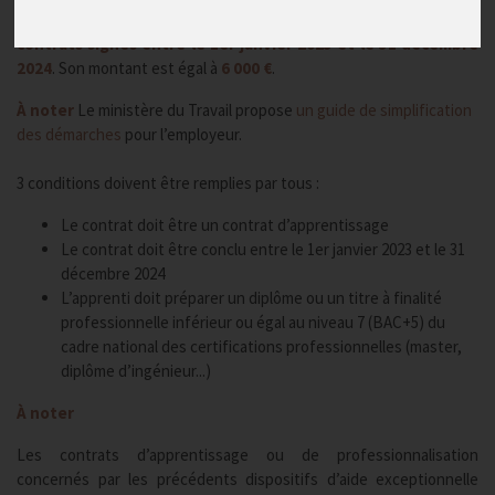
L’aide à l’embauche d’un alternant est prolongée pour les
contrats signés entre le 1er janvier 2023 et le 31 décembre
2024
. Son montant est égal à
6 000 €
.
À noter
Le ministère du Travail propose
un guide de simplification
des démarches
pour l’employeur.
3 conditions doivent être remplies par tous :
Le contrat doit être un contrat d’apprentissage
Le contrat doit être conclu entre le 1er janvier 2023 et le 31
décembre 2024
L’apprenti doit préparer un diplôme ou un titre à finalité
professionnelle inférieur ou égal au niveau 7 (BAC+5) du
cadre national des certifications professionnelles (master,
diplôme d’ingénieur...)
À noter
Les contrats d’apprentissage ou de professionnalisation
concernés par les précédents dispositifs d’aide exceptionnelle