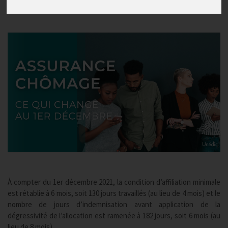
Publié le
02/12/2021
À compter du 1er décembre 2021, la condition d’affiliation minimale
est rétablie à 6 mois, soit 130 jours travaillés (au lieu de 4 mois) et le
nombre de jours d’indemnisation avant application de la
dégressivité de l’allocation est ramenée à 182 jours, soit 6 mois (au
lieu de 8 mois).