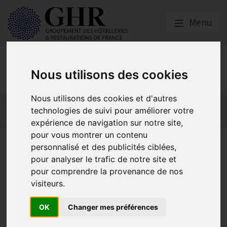
Menu
Emploi, Formation et
Nous utilisons des cookies
Handicap
Nous utilisons des cookies et d'autres
Actualité 2026
Nos Métiers
Offres d’Emploi
technologies de suivi pour améliorer votre
Formation
Mission Handicap
expérience de navigation sur notre site,
pour vous montrer un contenu
Assurance chômage : ce qui
personnalisé et des publicités ciblées,
pour analyser le trafic de notre site et
entre en vigueur au 1er
pour comprendre la provenance de nos
décembre
visiteurs.
OK
Changer mes préférences
Actualité 2026