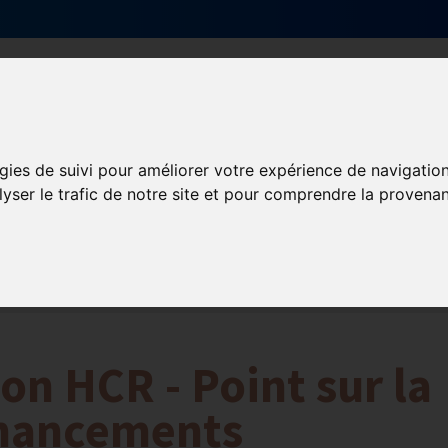
Qui sommes-nous ?
Services & actions
gies de suivi pour améliorer votre expérience de navigatio
lyser le trafic de notre site et pour comprendre la provenan
ormation et Handicap
Formation
Mission Handicap
n HCR - Point sur la
financements