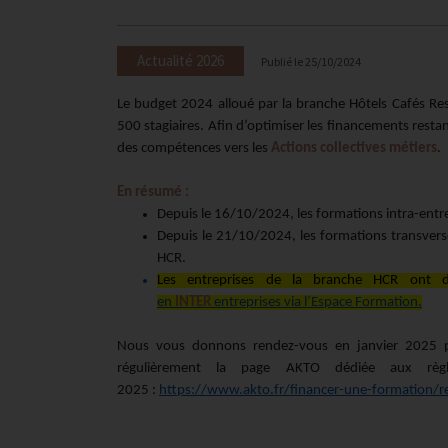
Actualité 2026
Publié le
25/10/2024
Le budget 2024 alloué par la branche Hôtels Cafés Res
500 stagiaires. Afin d’optimiser les financements rest
des compétences vers les
Actions collectives métiers
.
En résumé :
Depuis le 16/10/2024, les formations intra-entr
Depuis le 21/10/2024, les formations transvers
HCR.
Les entreprises de la branche HCR ont d
en
INTER
entreprises via l’Espace Formation.
Nous vous donnons rendez-vous en janvier 2025 po
régulièrement la page AKTO dédiée aux règ
2025 :
https://www.akto.fr/financer-une-formation/re