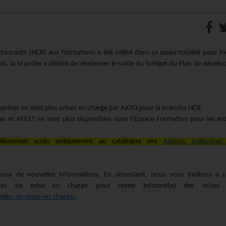
taurants (HCR) aux formations a été utilisé dans sa quasi-totalité pour f
ants, la branche a décidé de réorienter le solde du budget du Plan de déve
eprises ne sont plus prises en charge par AKTO pour la branche HCR.
es et AFEST ne sont plus disponibles dans l’Espace Formation pour les ent
ésormais accès uniquement au catalogue des
Actions collectives
ur de nouvelles informations. En attendant, nous vous invitons à c
les de prise en charge pour rester informé(e) des mises
gles-de-prise-en-charge/
.