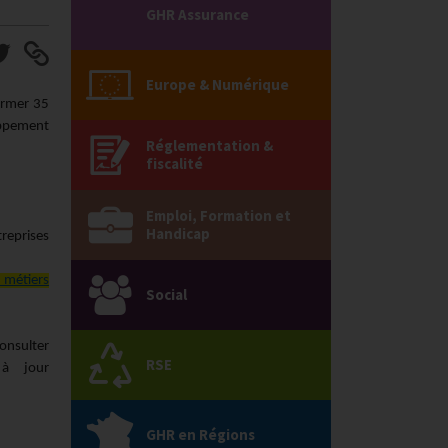
GHR Assurance
Europe & Numérique
ormer 35
loppement
Réglementation &
fiscalité
Emploi, Formation et
Handicap
reprises
 métiers
Social
onsulter
RSE
 à jour
GHR en Régions