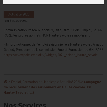
Actualité 2026
Publié le
15/10/2021
Communication réseaux sociaux, site, film : Pole Emploi, le GNI
RARE, les professionnels HCR Haute-Savoie se mobilisent
Film promotionnel de l’emploi saisonnier en Haute-Savoie : Arnaud
Gobled, Président de la commission Emploi-Formation du GNI RARE
https://www.pole-emploi.tv/widget/2021_saison_haute_savoie
>
Emploi, Formation et Handicap
>
Actualité 2026
>
Campagne
de recrutement des saisonniers en Haute-Savoie | En
Haute-Savoie, (...)
Nos Services