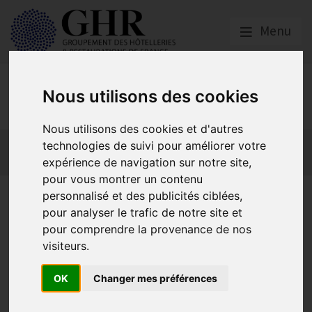
Menu
Emploi, Formation et
Nous utilisons des cookies
Handicap
Nous utilisons des cookies et d'autres
Actualité 2026
Nos Métiers
Offres d’Emploi
technologies de suivi pour améliorer votre
Formation
Mission Handicap
expérience de navigation sur notre site,
pour vous montrer un contenu
Campagne de recrutement
personnalisé et des publicités ciblées,
pour analyser le trafic de notre site et
des saisonniers en Haute-
pour comprendre la provenance de nos
Savoie | En Haute-Savoie,
visiteurs.
votre saison à la neige, quel
OK
Changer mes préférences
privilège !