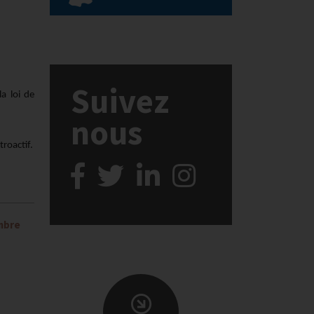
Suivez
a loi de
nous
troactif.
embre