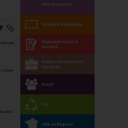
GHR Assurance
Europe & Numérique
Réglementation &
 réservée
fiscalité
Emploi, Formation et
Handicap
en Outre-
Social
RSE
ication,
GHR en Régions