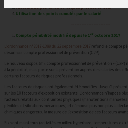
Cotisations supprimées depuis le 1
janvier 2018
Facteurs de pénibilité et risques professionnels
Utilisation des points cumulés par le salarié
-----------------------
er
Compte pénibilité modifié depuis le 1
octobre 2017
L’ordonnance n°2017-1389 du 22 septembre 2017
refond le compte pén
désormais compte professionnel de prévention (C2P).
Le nouveau dispositif « compte professionnel de prévention » (C2P) n
à la pénibilité, mais porte sur la prévention auprès des salariés des eff
certains facteurs de risques professionnels.
Les facteurs de risques ont également été modifiés. Jusqu’à présent,
sur les 10 facteurs d’exposition existants. L’ordonnance n’impose plus
facteurs relatifs aux contraintes physiques (manutentions manuelles
pénibles et vibrations mécaniques) et n’impose plus non plus la décla
chimiques dangereux, la mesure de l’exposition de ces facteurs ayant
Six sont maintenus (activités en milieu hyperbare, températures extrêm