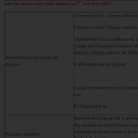
er
Les facteurs supprimés depuis le 1
octobre 2017
Lever ou porter : charge unitaire
Pousser ou tirer : charge unitair
Déplacement du travailleur avec la
charge au sol ou à une hauteur s
épaules : charge unitaire de 10 k
Manutentions manuelles de
charges
Ø 600 heures par an 3h/jour
Cumul de manutentions de charge
jour
Ø 120 jours par an
Maintien des bras en l’air à une 
des épaules ou positions accroup
positions torse en torsion à 30 d
Postures pénibles