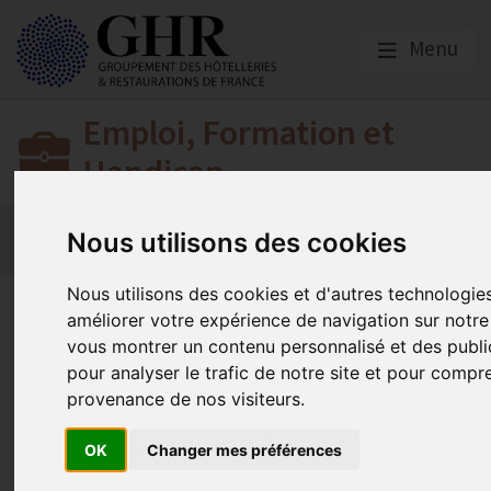
Menu
Emploi, Formation et
Handicap
Actualité 2026
Nos Métiers
Offres d’Emploi
Nous utilisons des cookies
Formation
Mission Handicap
Nous utilisons des cookies et d'autres technologie
Compte Pénibilité 2018
améliorer votre expérience de navigation sur notre 
vous montrer un contenu personnalisé et des public
pour analyser le trafic de notre site et pour compr
Actualité 2026
provenance de nos visiteurs.
Publié le
12/01/2018
OK
Changer mes préférences
er
Compte pénibilité modifié depuis le 1
octobre 2017
er