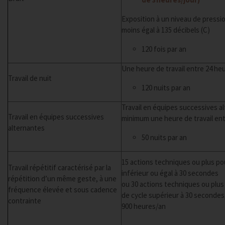
Exposition à un niveau de pressi
moins égal à 135 décibels (C)
120 fois par an
Une heure de travail entre 24 he
Travail de nuit
120 nuits par an
Travail en équipes successives a
Travail en équipes successives
minimum une heure de travail ent
alternantes
50 nuits par an
15 actions techniques ou plus po
Travail répétitif caractérisé par la
inférieur ou égal à 30 secondes
répétition d’un même geste, à une
ou 30 actions techniques ou plu
fréquence élevée et sous cadence
de cycle supérieur à 30 secondes
contrainte
900 heures/an