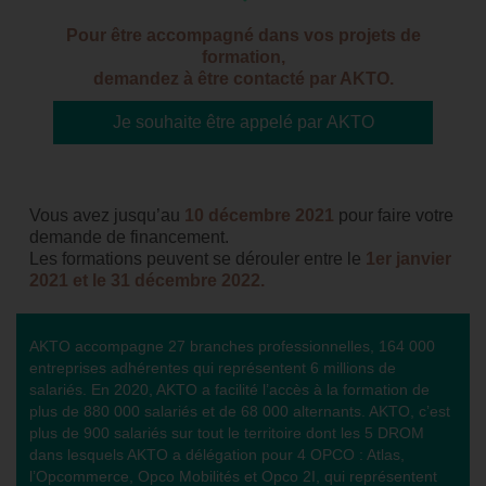
Pour être accompagné dans vos projets de
formation,
demandez à être contacté par AKTO.
Je souhaite être appelé par AKTO
Vous avez jusqu’au
10 décembre 2021
pour faire votre
demande de financement.
Les formations peuvent se dérouler entre le
1er janvier
2021 et le 31 décembre 2022.
AKTO accompagne 27 branches professionnelles, 164 000
entreprises adhérentes qui représentent 6 millions de
salariés. En 2020, AKTO a facilité l’accès à la formation de
plus de 880 000 salariés et de 68 000 alternants. AKTO, c’est
plus de 900 salariés sur tout le territoire dont les 5 DROM
dans lesquels AKTO a délégation pour 4 OPCO : Atlas,
l’Opcommerce, Opco Mobilités et Opco 2I, qui représentent