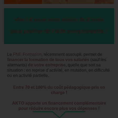
Vite ! Il vous reste moins de 2 mois
pour profiter de l’aide exceptionnelle !
Le
FNE Formation
, récemment assoupli, permet de
financer la formation de tous vos salariés
(sauf les
alternants)
de votre entreprise,
quelle que soit sa
situation : en reprise d’activité, en mutation, en difficulté
ou en activité partielle.
Entre 70 et 100% du coût pédagogique pris en
charge !
AKTO apporte un financement complémentaire
pour réduire encore plus vos dépenses !