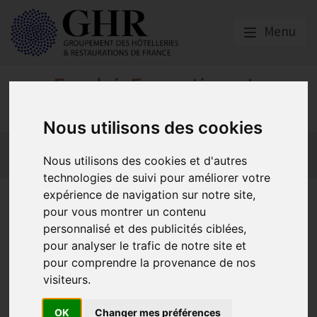
Menu
Emploi, Formation et
Handicap
Nous utilisons des cookies
Actualité 2026
Nos Métiers
Offres d’Emploi
Nous utilisons des cookies et d'autres
Formation
Mission Handicap
technologies de suivi pour améliorer votre
expérience de navigation sur notre site,
Formation : financement
pour vous montrer un contenu
exceptionnel à ne pas
personnalisé et des publicités ciblées,
pour analyser le trafic de notre site et
manquer !
pour comprendre la provenance de nos
visiteurs.
Actualité 2026
OK
Changer mes préférences