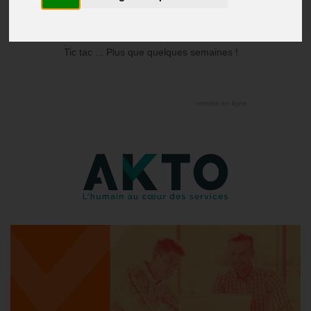
Publié le
27/10/2021
Tic tac ... Plus que quelques semaines !
version en ligne