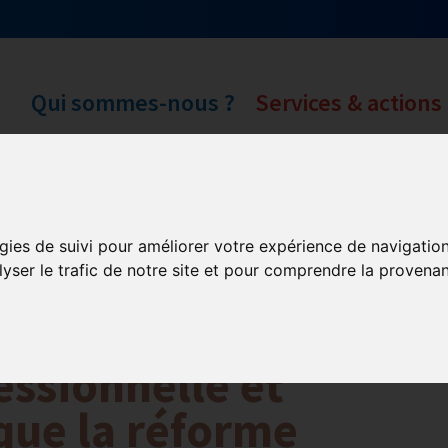
Qui sommes-nous ?
Services & actions
ormation et Handicap
gies de suivi pour améliorer votre expérience de navigatio
lyser le trafic de notre site et pour comprendre la provenan
Formation
Mission Handicap
ssionnelle et
 que la réforme