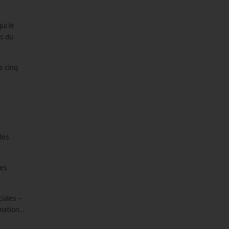
ui le
es du
s cinq
les
des
iales –
ation...