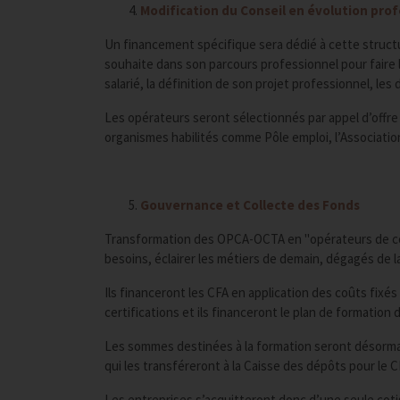
Modification du Conseil en évolution prof
Un financement spécifique sera dédié à cette struc
souhaite dans son parcours professionnel pour faire l
salarié, la définition de son projet professionnel, les
Les opérateurs seront sélectionnés par appel d’offre e
organismes habilités comme Pôle emploi, l’Association
Gouvernance et Collecte des Fonds
Transformation des OPCA-OCTA en "opérateurs de co
besoins, éclairer les métiers de demain, dégagés de la
Ils financeront les CFA en application des coûts fixé
certifications et ils financeront le plan de formatio
Les sommes destinées à la formation seront désormais
qui les transféreront à la Caisse des dépôts pour le 
Les entreprises s’acquitteront donc d’une seule cotis