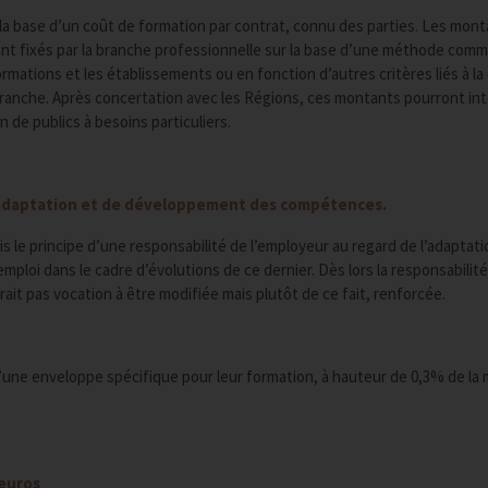
la base d’un coût de formation par contrat, connu des parties. Les mon
ont fixés par la branche professionnelle sur la base d’une méthode com
ormations et les établissements ou en fonction d’autres critères liés à la 
a branche. Après concertation avec les Régions, ces montants pourront in
n de publics à besoins particuliers.
d’adaptation et de développement des compétences.
 le principe d’une responsabilité de l’employeur au regard de l’adaptat
l’emploi dans le cadre d’évolutions de ce dernier. Dès lors la responsabilit
rait pas vocation à être modifiée mais plutôt de ce fait, renforcée.
une enveloppe spécifique pour leur formation, à hauteur de 0,3% de la
 euros