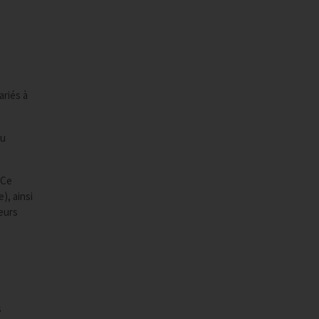
ariés à
au
 Ce
), ainsi
leurs
s