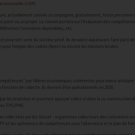
essionnelle (CEP)
ture, actuellement censée accompagner, gratuitement, toute personne q
e point ou un projet. Le conseil portera sur l’évaluation des compétenc
 différentes formations disponibles, etc.
t pourront venir du secteur privé. Ils devaient auparavant faire parti de
 pour l’emploi des cadres (Apec) ou encore les missions locales.
mpétences" par filières économiques cohérentes pour mieux anticiper 
 fonction de collecte. Ils devront être opérationnels en 2020.
s par les branches et pourront appuyer celles-ci dans la co-construction 
n des TPE/PME.
 collectées par les Urssaf – organismes collecteurs des cotisations soc
CPF et les opérateurs de compétences pour l’alternance et le plan de form
ation, au lieu de deux actuellement mais la contribution totale restera