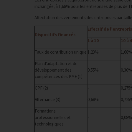
inchangée, à 1,68% pour les entreprises de plus de 11
Affectation des versements des entreprises par taille
Effectif de l’entrepri
Dispositifs financés
1 à 10
10 à 
Taux de contribution unique
1,23%
1,68%
Plan d’adaptation et de
développement des
0,55%
0,30%
compétences des PME (1)
CPF (2)
-
0,275
Alternance (3)
0,68%
0,725
Formations
professionnelles et
-
0,08%
technologiques