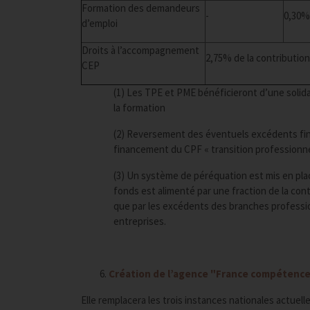
Formation des demandeurs
-
0,30%
d’emploi
Droits à l’accompagnement
2,75% de la contribution
CEP
(1) Les TPE et PME bénéficieront d’une solidar
la formation
(2) Reversement des éventuels excédents fina
financement du CPF « transition professionnel
(3) Un système de péréquation est mis en plac
fonds est alimenté par une fraction de la cont
que par les excédents des branches professionn
entreprises.
Création de l’agence "France compétenc
Elle remplacera les trois instances nationales actuel