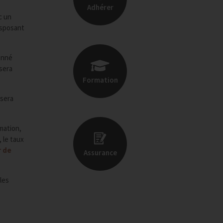
Adhérer
c un
isposant
onné
 sera
Formation
 sera
mation,
 le taux
r de
Assurance
les