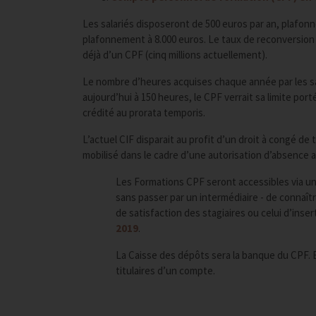
Les salariés disposeront de 500 euros par an, plafonn
plafonnement à 8.000 euros. Le taux de reconversion
déjà d’un CPF (cinq millions actuellement).
Le nombre d’heures acquises chaque année par les sa
aujourd’hui à 150 heures, le CPF verrait sa limite por
crédité au prorata temporis.
L’actuel CIF disparait au profit d’un droit à congé de
mobilisé dans le cadre d’une autorisation d’absence 
Les Formations CPF seront accessibles via une
sans passer par un intermédiaire - de connaîtr
de satisfaction des stagiaires ou celui d’inse
2019
.
La Caisse des dépôts sera la banque du CPF. El
titulaires d’un compte.