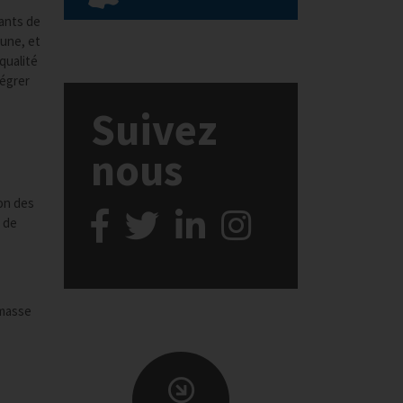
tants de
mune, et
qualité
tégrer
Suivez
nous
ion des
é de
 masse