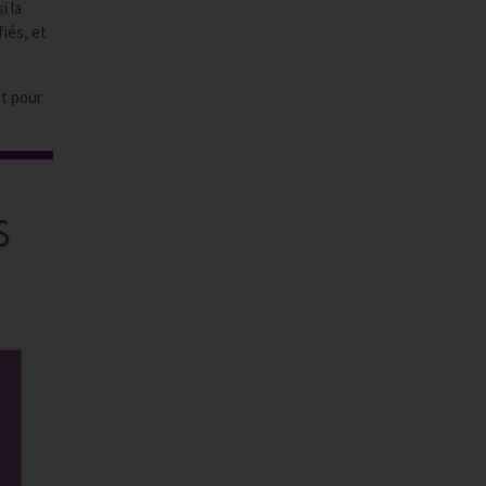
i la
iés, et
nt pour