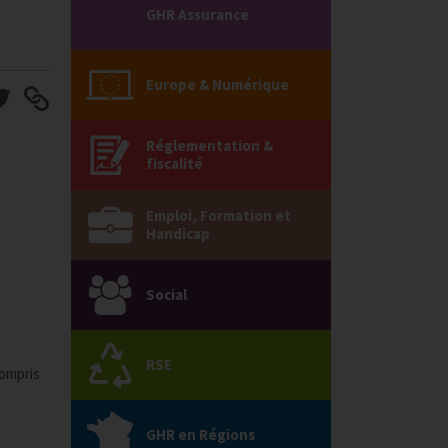
GHR Assurance
Europe & Numérique
Réglementation &
fiscalité
Emploi, Formation et
Handicap
Social
RSE
compris
GHR en Régions