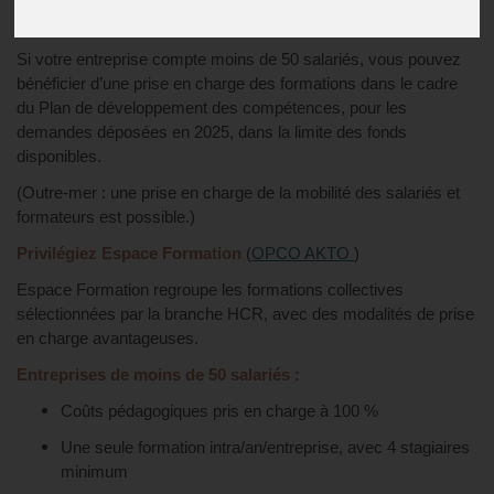
Publié le
21/07/2025
Si votre entreprise compte moins de 50 salariés, vous pouvez
bénéficier d’une prise en charge des formations dans le cadre
du Plan de développement des compétences, pour les
demandes déposées en 2025, dans la limite des fonds
disponibles.
(Outre-mer : une prise en charge de la mobilité des salariés et
formateurs est possible.)
Privilégiez Espace Formation
(
OPCO AKTO
)
Espace Formation regroupe les formations collectives
sélectionnées par la branche HCR, avec des modalités de prise
en charge avantageuses.
Entreprises de moins de 50 salariés :
Coûts pédagogiques pris en charge à 100 %
Une seule formation intra/an/entreprise, avec 4 stagiaires
minimum