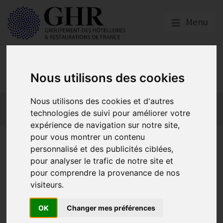
Menu
Emploi, Formation et
Handicap
Nous utilisons des cookies
Nous utilisons des cookies et d'autres
Actualité 2026
Nos Métiers
Offres d’Emploi
technologies de suivi pour améliorer votre
Formation
Mission Handicap
expérience de navigation sur notre site,
pour vous montrer un contenu
IMPORTANT - Calendrier de
personnalisé et des publicités ciblées,
réouverture de la plateforme
pour analyser le trafic de notre site et
pour comprendre la provenance de nos
SoltéA
visiteurs.
OK
Changer mes préférences
Actualité 2026