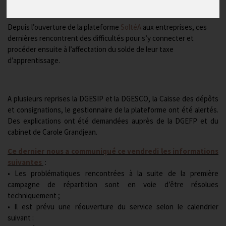
Publié le
22/08/2023
Depuis l’ouverture de la plateforme
SoltéA
aux entreprises, ces
dernières rencontrent des difficultés pour s’y connecter et
procéder ensuite à l’affectation du solde de leur taxe
d’apprentissage.
A plusieurs reprises la DGESIP et la DGESCO, la Caisse des dépôts
et consignations, le gestionnaire de la plateforme ont été alertés.
Des explications ont été demandées auprès de la DGEFP et du
cabinet de Carole Grandjean.
Ce dernier nous a communiqué ce vendredi les informations
suivantes
:
• Les problématiques rencontrées à la suite de la première
campagne de répartition sont en voie d’être résolues
techniquement ;
• Il est prévu une réouverture du service selon le calendrier
suivant :